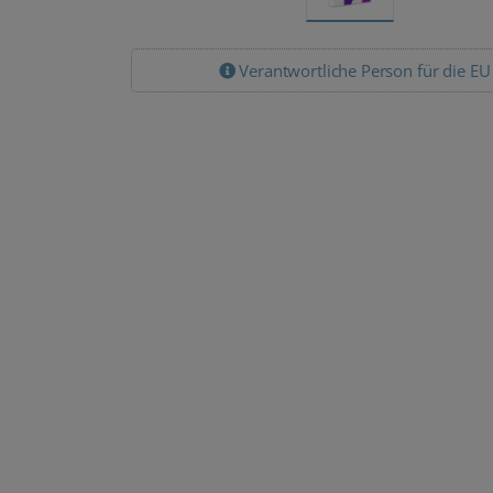
Verantwortliche Person für die EU
Office 2024
Lizenz Pakete
Microsoft Office
Microsoft Office
2024 Standard
2024 Standard
für MAC inkl.
100 PC
USB-Stick
Download
7.999,00 €
119,90 €
5.499,89
€