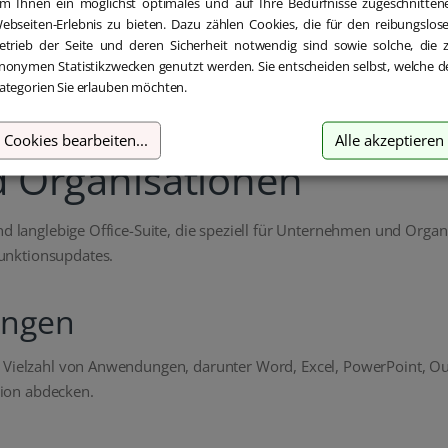
m Ihnen ein möglichst optimales und auf Ihre Bedürfnisse zugeschnitten
ebseiten-Erlebnis zu bieten. Dazu zählen Cookies, die für den reibungslos
etrieb der Seite und deren Sicherheit notwendig sind sowie solche, die 
nonymen Statistikzwecken genutzt werden. Sie entscheiden selbst, welche d
ategorien Sie erlauben möchten.
tandard: Die bewährte Of
Cookies bearbeiten
...
Alle akzeptieren
 Organisationen
nd langlebige Office-Suite, die speziell für Unternehmen und Organi
unktionsupdates.
ungen
e Vielzahl von Anwendungen, darunter Word, Excel, PowerPoint, O
ion abdecken.