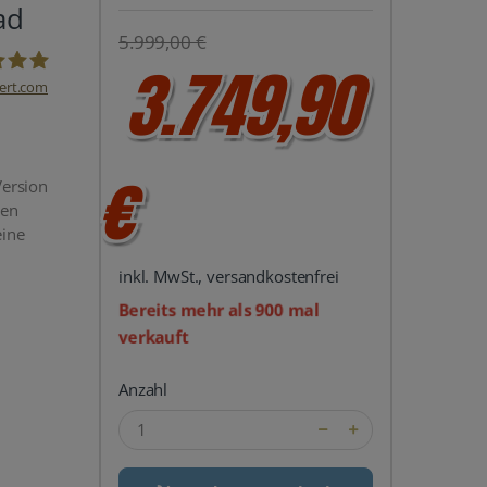
ad
5.999,00 €
3.749,90
ert.com
del24 UG
€
Version
men
eine
inkl. MwSt., versandkostenfrei
Bereits mehr als 900 mal
verkauft
Anzahl