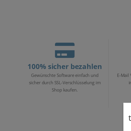
100% sicher bezahlen
Gewünschte Software einfach und
E-Mail
sicher durch SSL-Verschlüsselung im
i
Shop kaufen.