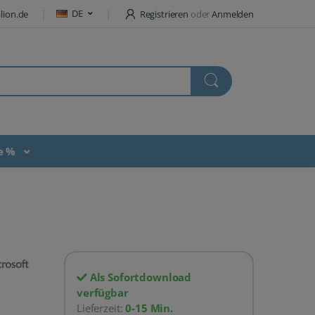
DE
lion.de
Registrieren
oder
Anmelden
te %
Als Sofortdownload
verfügbar
Lieferzeit:
0-15 Min.