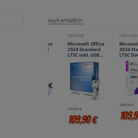
Auch erhältlich:
DVD/USB
DVD/USB
Office 2024
Microsoft Office
Microsoft Office
Microsoft Off
2024 Standard
2024 Standard
2024 Standar
LTSC inkl. DVD
LTSC inkl. USB-
LTSC Downlo
Stick
249,00 €
249,00 €
249,00 €
109,90 
109,90 €
109,90 €