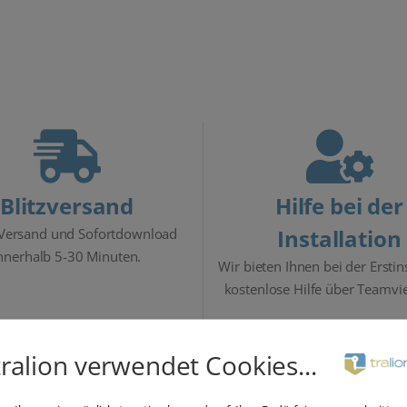
Blitzversand
Hilfe bei der
Installation
 Versand und Sofortdownload
nnerhalb 5-30 Minuten.
Wir bieten Ihnen bei der Erstin
kostenlose Hilfe über Teamvi
tralion verwendet Cookies...
Beschreibung
Details
Lieferumfang