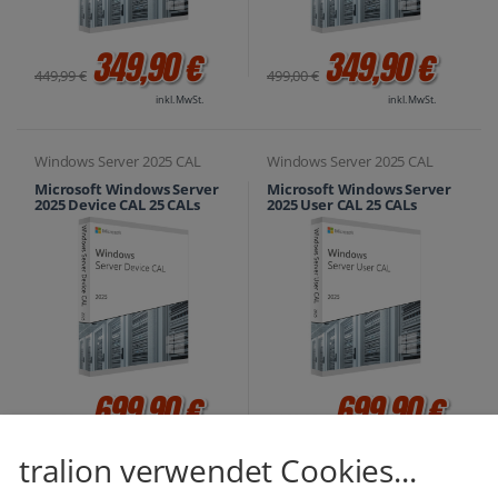
349,90 €
349,90 €
449,99 €
499,00 €
inkl. MwSt.
inkl. MwSt.
Windows Server 2025 CAL
Windows Server 2025 CAL
Microsoft Windows Server
Microsoft Windows Server
2025 Device CAL 25 CALs
2025 User CAL 25 CALs
699,90 €
699,90 €
849,90 €
1.100,00 €
inkl. MwSt.
inkl. MwSt.
tralion verwendet Cookies...