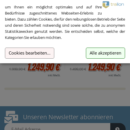
Windows Server 2025 CAL
Windows Server 2025 CAL
um Ihnen ein möglichst optimales und auf Ihre
Microsoft Windows Server
Microsoft Windows Server
2025 Device CAL 50 CALs
2025 User CAL 50 CALs
Bedürfnisse zugeschnittenes Webseiten-Erlebnis zu
bieten. Dazu zählen Cookies, die für den reibungslosen Betrieb der Seite
und deren Sicherheit notwendig sind sowie solche, die zu anonymen
Statistikzwecken genutzt werden. Sie entscheiden selbst, welche der
Kategorien Sie erlauben möchten.
Cookies bearbeiten
...
Alle akzeptieren
1.249,90 €
1.249,90 €
1.999,90 €
1.499,00 €
inkl. MwSt.
inkl. MwSt.
Unseren Newsletter abonnieren
E-Mail Adresse