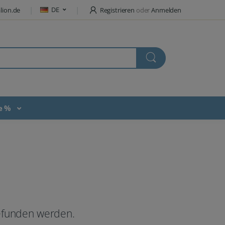
DE
lion.de
Registrieren
oder
Anmelden
te %
gefunden werden.