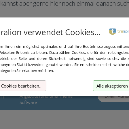
kannst aber gerne hier noch einmal danach suc
Su
tralion verwendet Cookies...
m Ihnen ein möglichst optimales und auf Ihre Bedürfnisse zugeschnitten
ebseiten-Erlebnis zu bieten. Dazu zählen Cookies, die für den reibungslos
etrieb der Seite und deren Sicherheit notwendig sind sowie solche, die 
nonymen Statistikzwecken genutzt werden. Sie entscheiden selbst, welche d
ategorien Sie erlauben möchten.
Cookies bearbeiten
...
Alle akzeptieren
für wichtige Neuigkeiten und tolle
E-Mail Adresse
en
Angebote rund ums Thema
Software