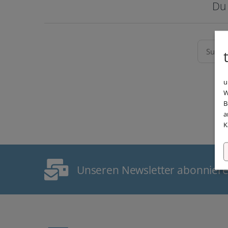
Du 
u
W
B
a
K
Unseren Newsletter abonnier