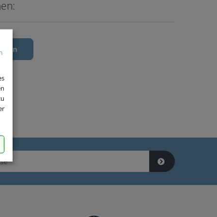
hen:
chen
es
en
zu
er