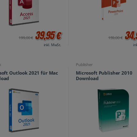
39,95 €
34,
199,00 €
159,00 €
inkl. MwSt.
in
k
Publisher
soft Outlook 2021 für Mac
Microsoft Publisher 2010
load
Download