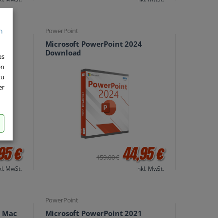
PowerPoint
Microsoft PowerPoint 2024
Download
es
en
zu
er
95 €
44,95 €
159,00 €
kl. MwSt.
inkl. MwSt.
PowerPoint
r Mac
Microsoft PowerPoint 2021