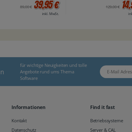
39,95 €
14,
89,00 €
129,00 €
inkl. MwSt.
in
für wichtige Neuigkeiten und tolle
E-Mail Adresse
en
Angebote rund ums Thema
Software
Informationen
Find it fast
Kontakt
Betriebssysteme
Datenschutz
Server & CAL