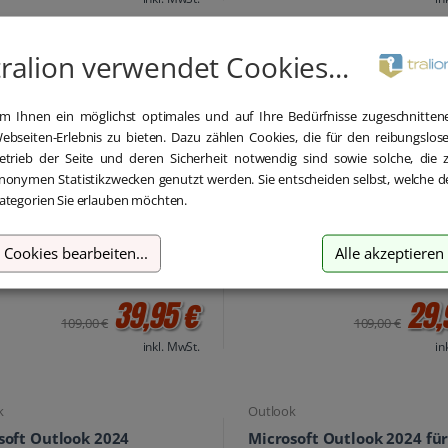
tralion verwendet Cookies...
te
OneNote
soft OneNote 2021 für Mac
Microsoft OneNote 2019
load
Download
m Ihnen ein möglichst optimales und auf Ihre Bedürfnisse zugeschnitten
ebseiten-Erlebnis zu bieten. Dazu zählen Cookies, die für den reibungslos
etrieb der Seite und deren Sicherheit notwendig sind sowie solche, die 
nonymen Statistikzwecken genutzt werden. Sie entscheiden selbst, welche d
ategorien Sie erlauben möchten.
Cookies bearbeiten
...
Alle akzeptieren
39,95 €
29,
109,00 €
109,00 €
inkl. MwSt.
in
k
Outlook
soft Outlook 2024
Microsoft Outlook 2024 fü