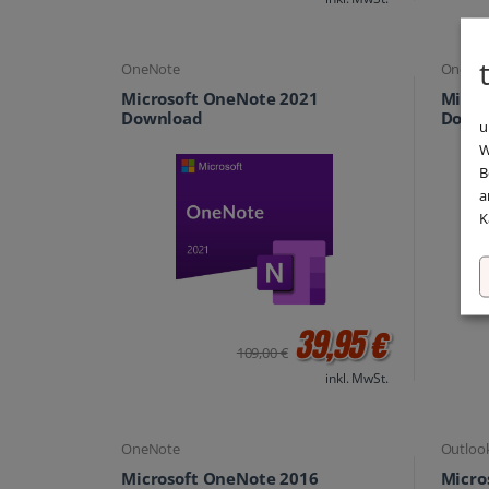
OneNote
OneNo
Microsoft OneNote 2021
Micro
Download
Down
u
W
B
a
K
39,95 €
109,00 €
inkl. MwSt.
OneNote
Outloo
Microsoft OneNote 2016
Micro