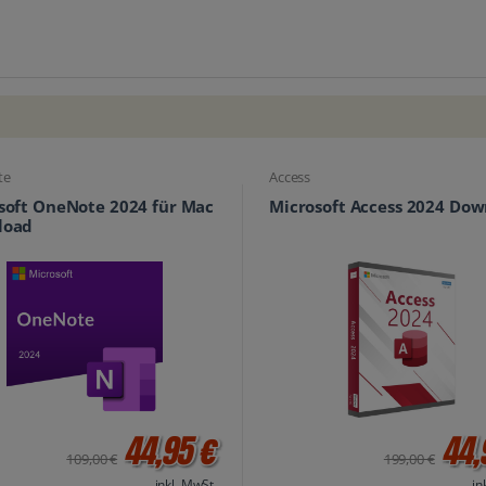
te
Access
soft OneNote 2024 für Mac
Microsoft Access 2024 Do
load
44,95 €
44,
109,00 €
199,00 €
inkl. MwSt.
in