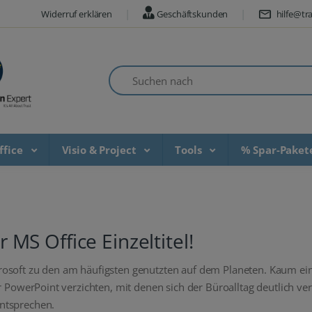
Widerruf erklären
Geschäftskunden
hilfe@tra
Suchen nach
ffice
Visio & Project
Tools
% Spar-Pake
r MS Office Einzeltitel!
rosoft zu den am häufigsten genutzten auf dem Planeten. Kaum e
r PowerPoint verzichten, mit denen sich der Büroalltag deutlich ver
ntsprechen.