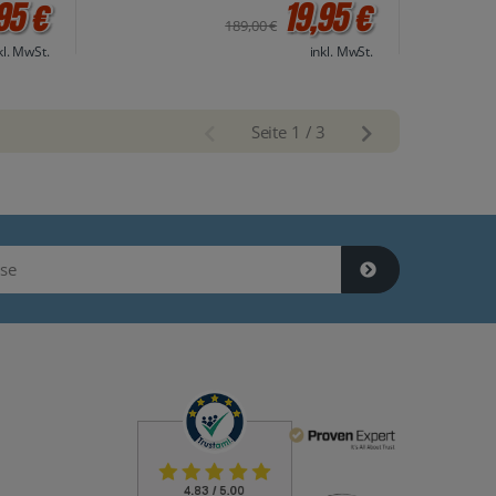
95 €
19,95 €
189,00 €
kl. MwSt.
inkl. MwSt.
Seite 1 / 3