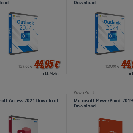
load
Download
44,95 €
44,
139,00 €
139,00 €
inkl. MwSt.
in
PowerPoint
soft Access 2021 Download
Microsoft PowerPoint 2019
Download