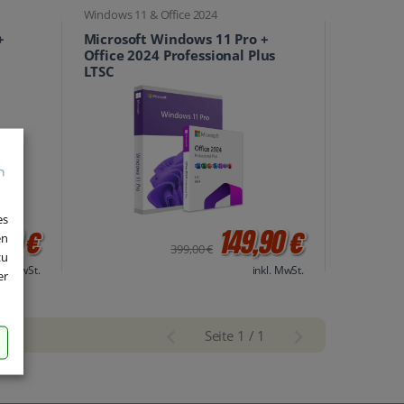
Windows 11 & Office 2024
+
Microsoft Windows 11 Pro +
Office 2024 Professional Plus
LTSC
es
90 €
149,90 €
en
399,00 €
zu
kl. MwSt.
inkl. MwSt.
er
Seite 1 / 1