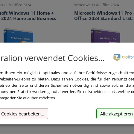
 11 & Office 2024
Windows 11 & Office 2024
soft Windows 11 Home +
Microsoft Windows 11 Pro 
e 2024 Home and Business
Office 2024 Standard LTSC
tralion verwendet Cookies...
m Ihnen ein möglichst optimales und auf Ihre Bedürfnisse zugeschnitten
99,90 €
124,
ebseiten-Erlebnis zu bieten. Dazu zählen Cookies, die für den reibungslos
169,00 €
399,00 €
etrieb der Seite und deren Sicherheit notwendig sind sowie solche, die 
inkl. MwSt.
in
nonymen Statistikzwecken genutzt werden. Sie entscheiden selbst, welche d
ategorien Sie erlauben möchten.
Cookies bearbeiten
...
Alle akzeptieren