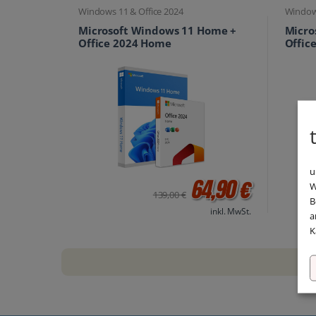
Windows 11 & Office 2024
Windows
Microsoft Windows 11 Home +
Micro
Office 2024 Home
Offic
u
64,90 €
W
139,00 €
B
inkl. MwSt.
a
K