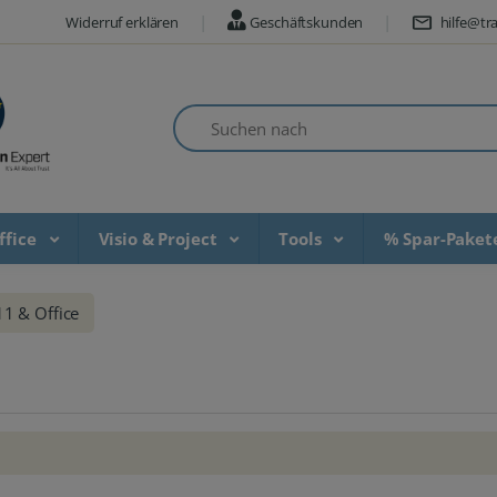
Widerruf erklären
Geschäftskunden
hilfe@tra
Suchen nach
ffice
Visio & Project
Tools
% Spar-Pake
1 & Office