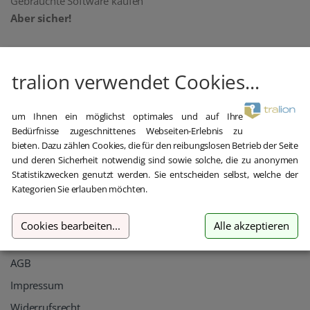
Gebrauchte Software kaufen
Aber sicher!
oemhandel24 UG (haftungsbeschränkt)
Klaus-Kordel-Straße 4
tralion verwendet Cookies...
54296 Trier
Germany
um Ihnen ein möglichst optimales und auf Ihre
+49 651 / 209 897 22
Bedürfnisse zugeschnittenes Webseiten-Erlebnis zu
bieten. Dazu zählen Cookies, die für den reibungslosen Betrieb der Seite
hilfe@tralion.de
und deren Sicherheit notwendig sind sowie solche, die zu anonymen
Statistikzwecken genutzt werden. Sie entscheiden selbst, welche der
Informationen
Kategorien Sie erlauben möchten.
Kontakt
Cookies bearbeiten
...
Alle akzeptieren
Datenschutz
AGB
Impressum
Widerrufsrecht