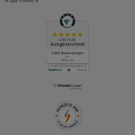
% Spar-Pakete %