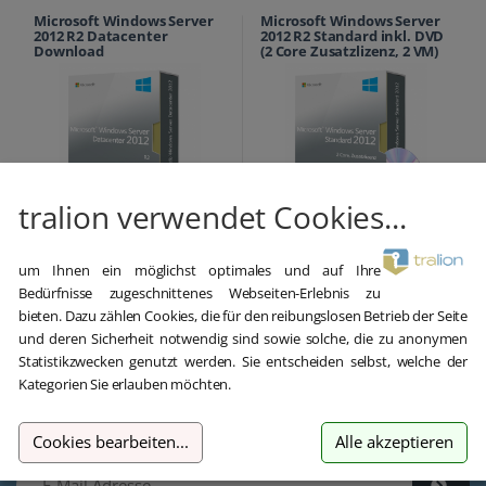
Microsoft Windows Server
Microsoft Windows Server
2012 R2 Datacenter
2012 R2 Standard inkl. DVD
Download
(2 Core Zusatzlizenz, 2 VM)
tralion verwendet Cookies...
229,00 €
399,00 €
4.785,00 €
um Ihnen ein möglichst optimales und auf Ihre
inkl. MwSt.
inkl. MwSt.
Bedürfnisse zugeschnittenes Webseiten-Erlebnis zu
bieten. Dazu zählen Cookies, die für den reibungslosen Betrieb der Seite
und deren Sicherheit notwendig sind sowie solche, die zu anonymen
Statistikzwecken genutzt werden. Sie entscheiden selbst, welche der
Kategorien Sie erlauben möchten.
Unseren Newsletter abonnieren
Cookies bearbeiten
...
Alle akzeptieren
E-Mail Adresse