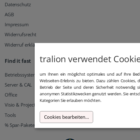
Datenschutz
AGB
Impressum
Widerrufsrecht
Widerruf erklären
tralion verwendet Cookies
Find it fast
Betriebssysteme
um Ihnen ein möglichst optimales und auf Ihre Bedü
Webseiten-Erlebnis zu bieten. Dazu zählen Cookies, d
Server & CAL
Betrieb der Seite und deren Sicherheit notwendig s
anonymen Statistikzwecken genutzt werden. Sie entsch
Office
Kategorien Sie erlauben möchten.
Visio & Project
Tools
Cookies bearbeiten
...
% Spar-Pakete %