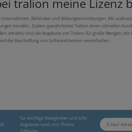
ei tralion meine Lizenz 
 für Unternehmen, Behörden und Bildungseinrichtungen. Mit audiosi
erungen handeln. Zudem gewährleistet Tralion einen schnellen Kund
rs attraktiv sind die Angebote von Tralion für große Mengen, d
 und die Beschaffung von Softwarelizenzen vereinfachen.
für wichtige Neuigkeiten und tolle
E-Mail Adresse
en
Angebote rund ums Thema
Software