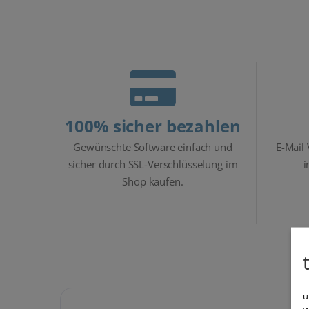
100% sicher bezahlen
Gewünschte Software einfach und
E-Mail
sicher durch SSL-Verschlüsselung im
i
Shop kaufen.
u