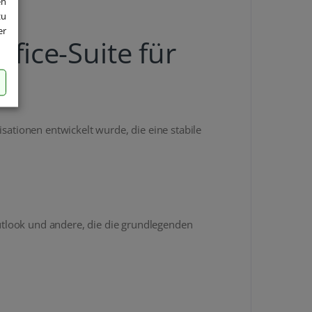
en
zu
er
fice-Suite für
sationen entwickelt wurde, die eine stabile
utlook und andere, die die grundlegenden