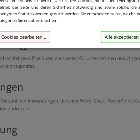
ebseiten-Erlebnis zu bieten. Dazu zählen Cookies, die für den reibungslos
etrieb der Seite und deren Sicherheit notwendig sind sowie solche, die 
nonymen Statistikzwecken genutzt werden. Sie entscheiden selbst, welche d
tandard: Die bewährte Of
ategorien Sie erlauben möchten.
 Organisationen
Cookies bearbeiten
...
Alle akzeptieren
nd langlebige Office-Suite, die speziell für Unternehmen und Organi
unktionsupdates.
ungen
e Vielzahl von Anwendungen, darunter Word, Excel, PowerPoint, O
ion abdecken.
zung