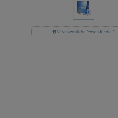
Lizenz Pakete
Lizenz Pakete
Microsoft Office
Microsoft Office
2024 Standard
2024 Standard
Verantwortliche Person für die EU
50 PC Download
100 PC
Download
5.999,00 €
7.999,00 €
3.749,90
5.499,89
€
€