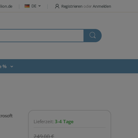
DE
lion.de
Registrieren
oder
Anmelden
te %
Lieferzeit:
3-4 Tage
249,00 €