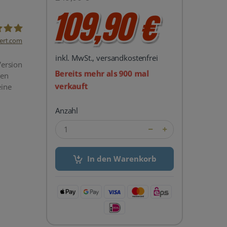
109,90 €
ert.com
inkl. MwSt., versandkostenfrei
del24 UG
Version
Bereits mehr als 900 mal
men
verkauft
eine
Anzahl
In den Warenkorb