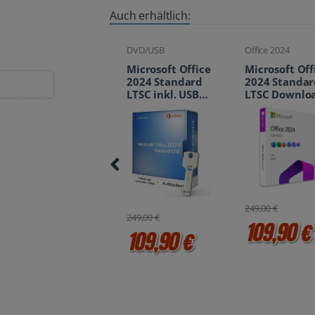
Auch erhältlich:
DVD/USB
Office 2024
Lizenz Pakete
Microsoft Office
Microsoft Office
Microsoft Off
2024 Standard
2024 Standard
2024 Standar
LTSC inkl. USB-
LTSC Download
2 PC Downlo
Stick
249,00 €
499,00 €
249,00 €
109,90 €
214,90 
109,90 €