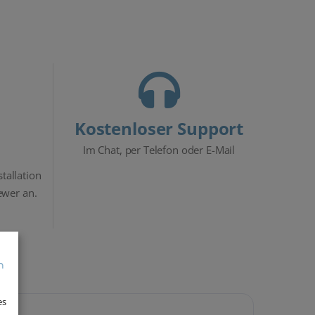
Kostenloser Support
Im Chat, per Telefon oder E-Mail
stallation
ewer an.
es