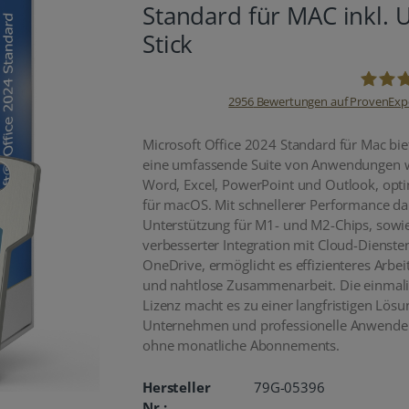
Standard für MAC inkl. 
Stick
2956
Bewertungen auf ProvenExp
oemhan
Microsoft Office 2024 Standard für Mac bie
eine umfassende Suite von Anwendungen 
Word, Excel, PowerPoint und Outlook, opti
für macOS. Mit schnellerer Performance d
Unterstützung für M1- und M2-Chips, sowi
verbesserter Integration mit Cloud-Dienste
OneDrive, ermöglicht es effizienteres Arbei
und nahtlose Zusammenarbeit. Die einmal
Lizenz macht es zu einer langfristigen Lösu
Unternehmen und professionelle Anwende
ohne monatliche Abonnements.
Hersteller
79G-05396
Nr.: