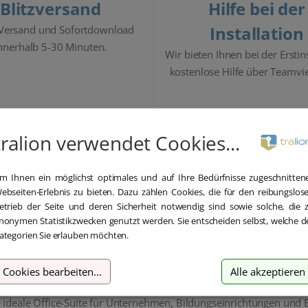
Blitzversand
Hilfe bei der
Installation
 Versand und Sofortdownload
nnerhalb 5-30 Minuten.
Wir bieten Ihnen bei der Erstin
kostenlose Hilfe über Teamvi
tralion verwendet Cookies...
Beschreibung
Details
Lieferumfang
m Ihnen ein möglichst optimales und auf Ihre Bedürfnisse zugeschnitten
ebseiten-Erlebnis zu bieten. Dazu zählen Cookies, die für den reibungslos
etrieb der Seite und deren Sicherheit notwendig sind sowie solche, die 
nonymen Statistikzwecken genutzt werden. Sie entscheiden selbst, welche d
Standard für Mac – Die zuverläs
ategorien Sie erlauben möchten.
Cookies bearbeiten
...
Alle akzeptieren
e ideale Office-Suite für Unternehmen, Bildungseinrichtungen und