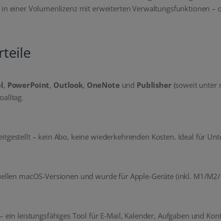
 in einer Volumenlizenz mit erweiterten Verwaltungsfunktionen – o
teile
l
,
PowerPoint
,
Outlook
,
OneNote
und
Publisher
(soweit unter 
oalltag.
itgestellt – kein Abo, keine wiederkehrenden Kosten. Ideal für Un
tuellen macOS-Versionen und wurde für Apple-Geräte (inkl. M1/M2/
 ein leistungsfähiges Tool für E-Mail, Kalender, Aufgaben und Konta