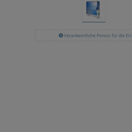
Verantwortliche Person für die EU
Lizenz Pakete
Lizenz Pakete
Microsoft Office
Microsoft Office
2024 Standard
2024 Standard
50 PC Download
100 PC
Download