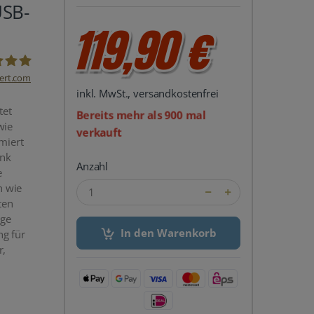
USB-
119,90 €
ert.com
inkl. MwSt., versandkostenfrei
del24 UG
tet
Bereits mehr als 900 mal
wie
verkauft
miert
ank
Anzahl
e
n wie
ten
ige
In den Warenkorb
ng für
r,