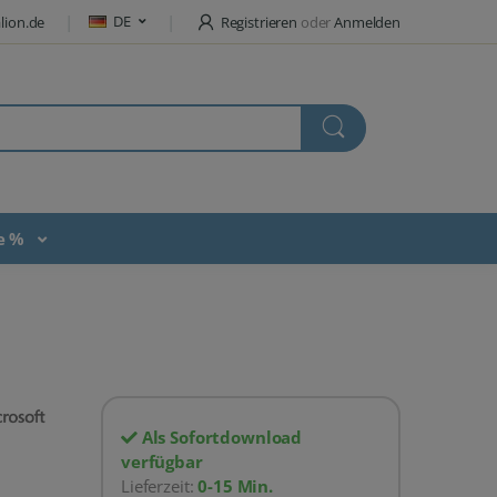
DE
lion.de
Registrieren
oder
Anmelden
te %
Als Sofortdownload
verfügbar
Lieferzeit:
0-15 Min.