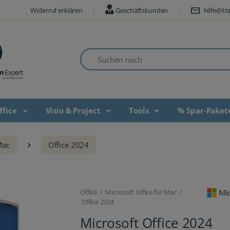
Widerruf erklären
Geschäftskunden
hilfe@tra
Suchen nach
ffice
Visio & Project
Tools
% Spar-Pake
Mac
Office 2024
Office / Microsoft Office für Mac /
Office 2024
Microsoft Office 2024