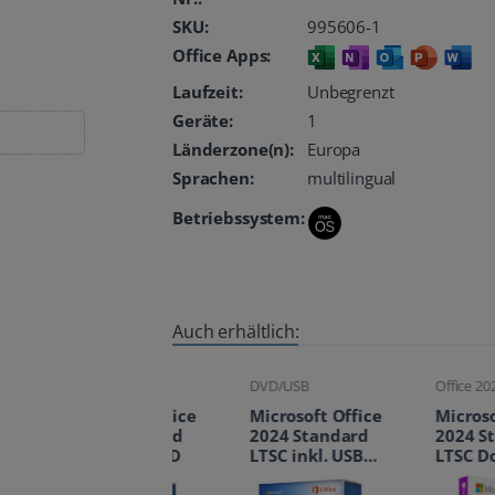
SKU:
995606-1
Office Apps:
Laufzeit:
Unbegrenzt
Geräte:
1
Länderzone(n):
Europa
Sprachen:
multilingual
Betriebssystem:
Auch erhältlich:
DVD/USB
DVD/USB
Office 2024
Microsoft Office
Microsoft Office
Microsoft Off
2024 Standard
2024 Standard
2024 Standar
LTSC inkl. DVD
LTSC inkl. USB-
LTSC Downlo
Stick