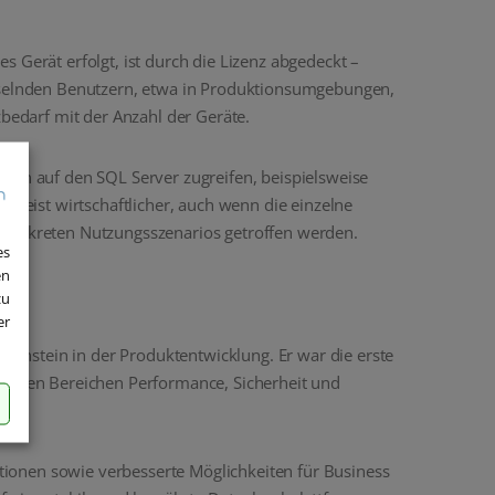
s Gerät erfolgt, ist durch die Lizenz abgedeckt –
chselnden Benutzern, etwa in Produktionsumgebungen,
zbedarf mit der Anzahl der Geräte.
äten auf den SQL Server zugreifen, beispielsweise
eist wirtschaftlicher, auch wenn die einzelne
s konkreten Nutzungsszenarios getroffen werden.
es
en
zu
er
lenstein in der Produktentwicklung. Er war die erste
 in den Bereichen Performance, Sicherheit und
ionen sowie verbesserte Möglichkeiten für Business