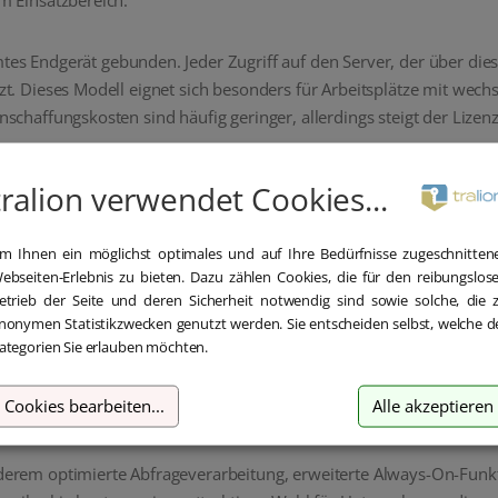
m Einsatzbereich.
tes Endgerät gebunden. Jeder Zugriff auf den Server, der über diese
zt. Dieses Modell eignet sich besonders für Arbeitsplätze mit we
chaffungskosten sind häufig geringer, allerdings steigt der Lizen
bezogen. Ein lizenzierter Anwender darf mit beliebig vielen Endger
tralion verwendet Cookies...
ade in modernen, flexiblen Arbeitsumgebungen ist dieses Modell m
zwischen User CAL und Device CAL sollte daher immer anhand Ihre
m Ihnen ein möglichst optimales und auf Ihre Bedürfnisse zugeschnitten
ebseiten-Erlebnis zu bieten. Dazu zählen Cookies, die für den reibungslos
des SQL Server 2017
etrieb der Seite und deren Sicherheit notwendig sind sowie solche, die 
nonymen Statistikzwecken genutzt werden. Sie entscheiden selbst, welche d
ategorien Sie erlauben möchten.
nkmanagementsystem von
Microsoft
und markiert einen wichtigen Mei
 eingesetzt werden konnte, und brachte zahlreiche Verbesserungen
Cookies bearbeiten
...
Alle akzeptieren
derem optimierte Abfrageverarbeitung, erweiterte Always-On-Funkt