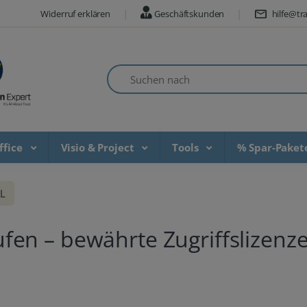
Widerruf erklären
Geschäftskunden
hilfe@tra
Suchen nach
ffice
Visio & Project
Tools
% Spar-Pake
L
en – bewährte Zugriffslizenzen
n