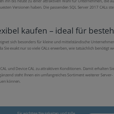
en ihn bis heute zu einer attraktiven Wahl für Unternehmen, die 
uesten Versionen haben. Die passenden SQL Server 2017 CALs stell
xibel kaufen – ideal für beste
ignet sich besonders für kleine und mittelständische Unternehmen 
 da Sie exakt nur so viele CALs erwerben, wie tatsächlich benötig
CAL und Device CAL zu attraktiven Konditionen. Damit erhalten Sie
änzend steht Ihnen ein umfangreiches Sortiment weiterer Server
bauen können.
für wichtige Neuigkeiten und tolle