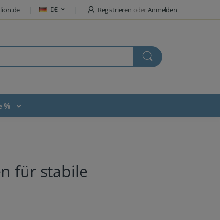
DE
lion.de
Registrieren
oder
Anmelden
te %
 für stabile