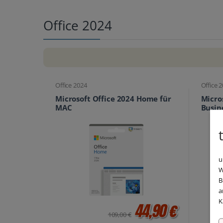
Office 2024
Office 2024
Office 
Microsoft Office 2024 Home für
Micro
MAC
Busin
u
W
B
a
K
44,90 €
109,00 €