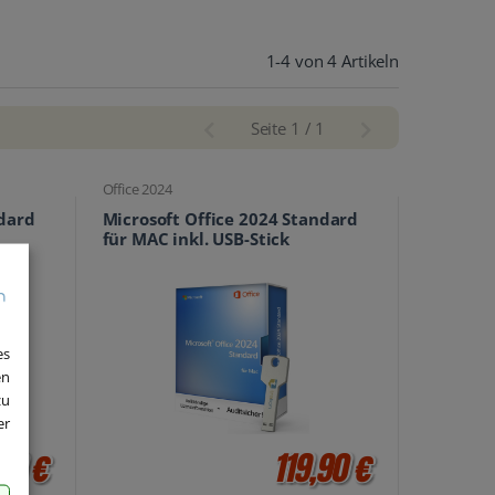
1-4 von 4 Artikeln
Seite 1 / 1
Office 2024
ndard
Microsoft Office 2024 Standard
für MAC inkl. USB-Stick
es
en
zu
er
90 €
119,90 €