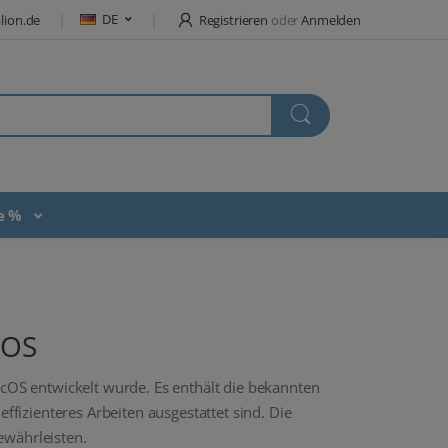
DE
lion.de
Registrieren
oder
Anmelden
te %
cOS
acOS entwickelt wurde. Es enthält die bekannten
izienteres Arbeiten ausgestattet sind. Die
ewährleisten.