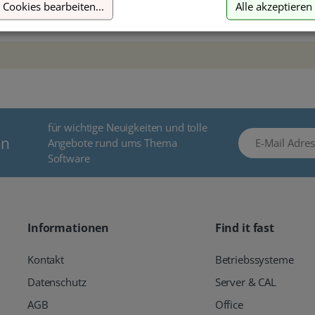
Cookies bearbeiten
...
Alle akzeptieren
inkl. MwSt.
in
für wichtige Neuigkeiten und tolle
E-Mail Adresse
en
Angebote rund ums Thema
Software
Informationen
Find it fast
Kontakt
Betriebssysteme
Datenschutz
Server & CAL
AGB
Office