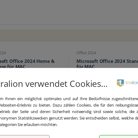
2024
Office 2024
soft Office 2024 Home &
Microsoft Office 2024 Sta
ess für MAC
für MAC
tralion verwendet Cookies...
m Ihnen ein möglichst optimales und auf Ihre Bedürfnisse zugeschnitten
ebseiten-Erlebnis zu bieten. Dazu zählen Cookies, die für den reibungslos
etrieb der Seite und deren Sicherheit notwendig sind sowie solche, die 
nonymen Statistikzwecken genutzt werden. Sie entscheiden selbst, welche d
ategorien Sie erlauben möchten.
84,90 €
109,
109,00 €