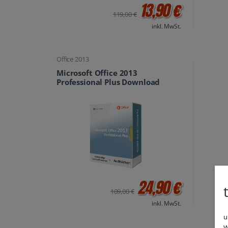
13,90 €
119,00 €
inkl. MwSt.
Office 2013
Microsoft Office 2013
Professional Plus Download
24,90 €
109,00 €
inkl. MwSt.
u
W