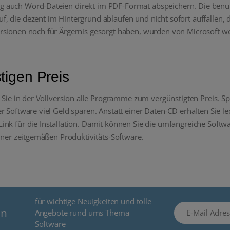
 auch Word-Dateien direkt im PDF-Format abspeichern. Die benutz
 die dezent im Hintergrund ablaufen und nicht sofort auffallen, d
ersionen noch für Ärgernis gesorgt haben, wurden von Microsoft w
igen Preis
 Sie in der Vollversion alle Programme zum vergünstigten Preis. S
 Software viel Geld sparen. Anstatt einer Daten-CD erhalten Sie led
nk für die Installation. Damit können Sie die umfangreiche Softwar
einer zeitgemäßen Produktivitäts-Software.
für wichtige Neuigkeiten und tolle
E-Mail Adresse
en
Angebote rund ums Thema
Software