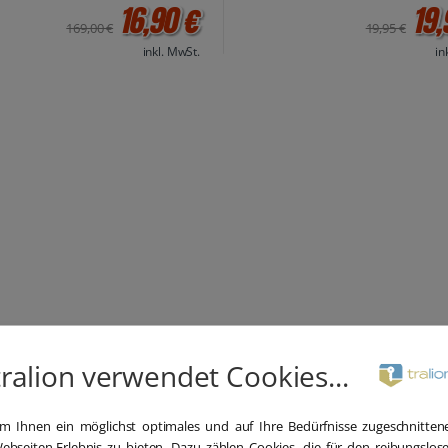
16,90 €
19,
169,00 €
19,95 €
inkl. MwSt.
in
tralion verwendet Cookies...
m Ihnen ein möglichst optimales und auf Ihre Bedürfnisse zugeschnitten
ebseiten-Erlebnis zu bieten. Dazu zählen Cookies, die für den reibungslos