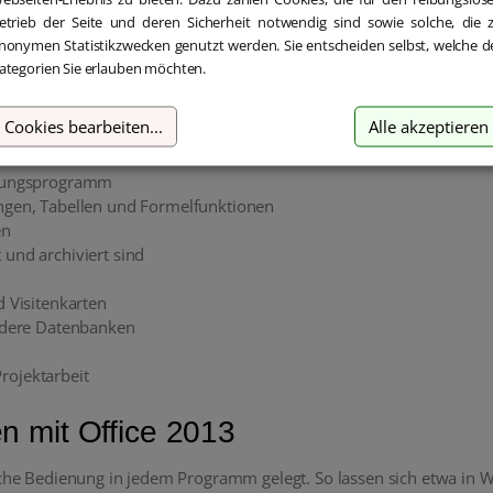
etrieb der Seite und deren Sicherheit notwendig sind sowie solche, die 
nonymen Statistikzwecken genutzt werden. Sie entscheiden selbst, welche d
ategorien Sie erlauben möchten.
eren Sie von:
Cookies bearbeiten
...
Alle akzeptieren
eitungsprogramm
ungen, Tabellen und Formelfunktionen
en
und archiviert sind
d Visitenkarten
andere Datenbanken
rojektarbeit
ten mit Office 2013
he Bedienung in jedem Programm gelegt. So lassen sich etwa in W