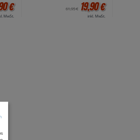
90 €
19,90 €
61,95 €
kl. MwSt.
inkl. MwSt.
es
en