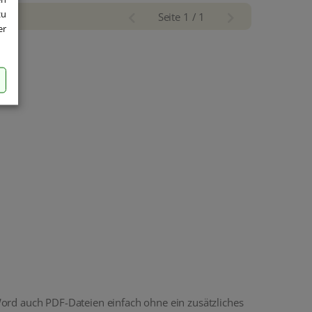
zu
Seite 1 / 1
er
ord auch PDF-Dateien einfach ohne ein zusätzliches