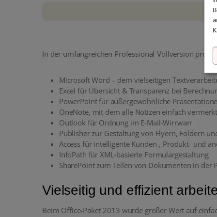
B
a
K
In der umfangreichen Professional-Vollversion profiti
Microsoft Word – dem vielseitigen Textverarb
Excel für Übersicht & Transparenz bei Berechn
PowerPoint für außergewöhnliche Präsentation
OneNote, mit dem alle Notizen einfach vermerkt 
Outlook für Ordnung im E-Mail-Wirrwarr
Publisher zur Gestaltung von Flyern, Foldern un
Access für intelligente Kunden-, Produkt- und 
InfoPath für XML-basierte Formulargestaltung
SharePoint zum Teilen von Dokumenten in der P
Vielseitig und effizient arbei
Beim Office-Paket 2013 wurde großer Wert auf einfac