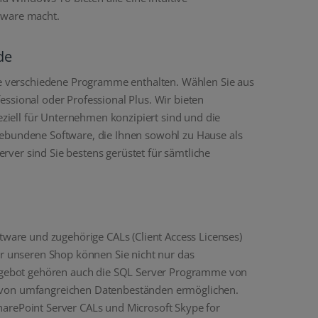
tware macht.
de
die verschiedene Programme enthalten. Wählen Sie aus
ssional oder Professional Plus. Wir bieten
iell für Unternehmen konzipiert sind und die
gebundene Software, die Ihnen sowohl zu Hause als
ver sind Sie bestens gerüstet für sämtliche
are und zugehörige CALs (Client Access Licenses)
er unseren Shop können Sie nicht nur das
ngebot gehören auch die SQL Server Programme von
g von umfangreichen Datenbeständen ermöglichen.
harePoint Server CALs und Microsoft Skype for