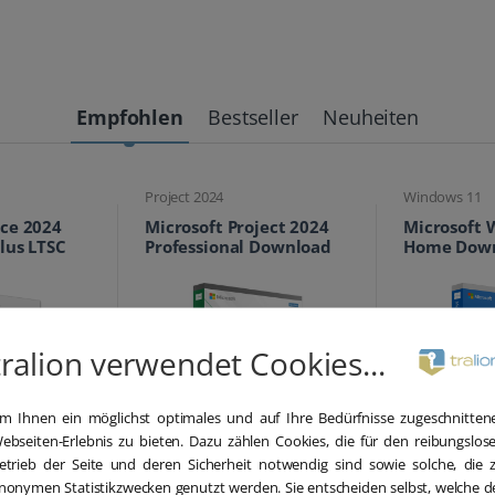
Empfohlen
Bestseller
Neuheiten
Windows 11
Windows 11
ject 2024
Microsoft Windows 11
Microsoft 
 Download
Home Download
Pro Downl
tralion verwendet Cookies...
m Ihnen ein möglichst optimales und auf Ihre Bedürfnisse zugeschnitten
ebseiten-Erlebnis zu bieten. Dazu zählen Cookies, die für den reibungslos
49,00 €
24,95 €
etrieb der Seite und deren Sicherheit notwendig sind sowie solche, die 
199,00 €
149,00
nonymen Statistikzwecken genutzt werden. Sie entscheiden selbst, welche d