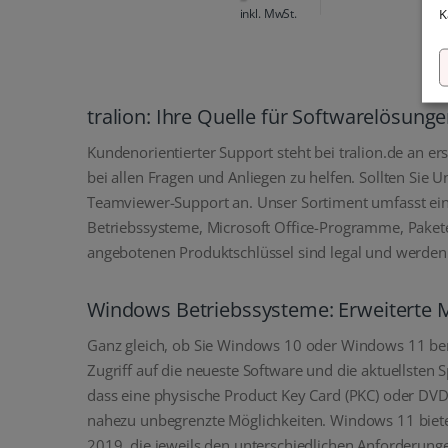
inkl. MwSt.
inkl. MwSt.
K
tralion: Ihre Quelle für Softwarelösung
Kundenorientierter Support steht bei tralion.de an e
bei allen Fragen und Anliegen zu helfen. Sollten Sie 
Teamviewer-Support an. Unser Sortiment umfasst ein
Betriebssysteme, Microsoft Office-Programme, Paket
angebotenen Produktschlüssel sind legal und werden 
Windows Betriebssysteme: Erweiterte M
Ganz gleich, ob Sie Windows 10 oder Windows 11 benö
Zugriff auf die neueste Software und die aktuellsten
dass eine physische Product Key Card (PKC) oder DV
nahezu unbegrenzte Möglichkeiten. Windows 11 biete
2019, die jeweils den unterschiedlichen Anforderung