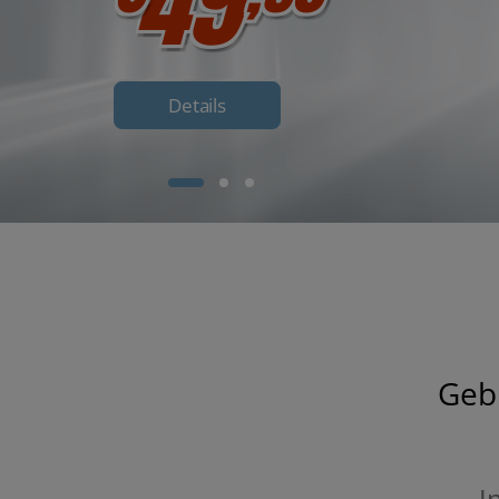
Details
Geb
I