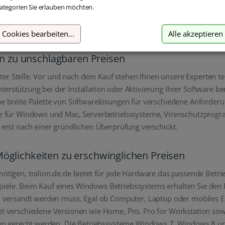
inkl. MwSt.
inkl. MwSt.
ategorien Sie erlauben möchten.
Cookies bearbeiten
...
Alle akzeptieren
en zu unschlagbaren Preisen
rster Stelle. Vor und nach dem Kauf stehen Ihnen unsere Experten t
Unterstützung bei der Installation oder Aktivierung Ihrer Software b
e breite Palette von Softwarelösungen für verschiedene Anforde
e für Windows und Mac, Serverbetriebssysteme, Virenschutzprogra
erst nach einer gründlichen Überprüfung verschickt.
öglichkeiten zu erschwinglichen Preisen
tigen, tralion.de.de bietet für jede Hardware das passende Betr
 Spiele. Beim Kauf eines Windows Betriebssystems erhalten Sie de
D versandt werden muss. Egal ob Computer, Laptop oder mobiles E
t verschiedene Versionen wie Home, Pro, Pro for Workstation sow
en gerecht werden. Die Betriebssysteme Windows 7, Windows 8 und