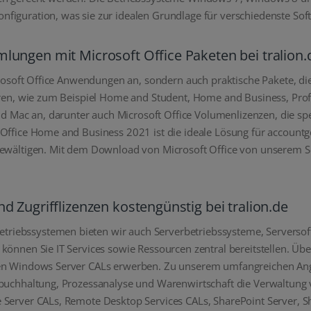
figuration, was sie zur idealen Grundlage für verschiedenste Sof
ungen mit Microsoft Office Paketen bei tralion.
Microsoft Office Anwendungen an, sondern auch praktische Pakete, 
eren, wie zum Beispiel Home and Student, Home and Business, Profe
Mac an, darunter auch Microsoft Office Volumenlizenzen, die spez
 Office Home and Business 2021 ist die ideale Lösung für account
bewältigen. Mit dem Download von Microsoft Office von unserem Ser
 Zugrifflizenzen kostengünstig bei tralion.de
iebssystemen bieten wir auch Serverbetriebssysteme, Serversoftw
können Sie IT Services sowie Ressourcen zentral bereitstellen. Üb
chen Windows Server CALs erwerben. Zu unserem umfangreichen A
nzbuchhaltung, Prozessanalyse und Warenwirtschaft die Verwaltun
 Server CALs, Remote Desktop Services CALs, SharePoint Server, S