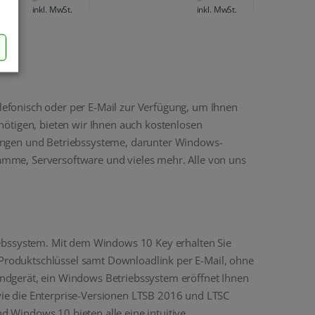
inkl. MwSt.
inkl. MwSt.
elefonisch oder per E-Mail zur Verfügung, um Ihnen
enötigen, bieten wir Ihnen auch kostenlosen
rungen und Betriebssysteme, darunter Windows-
mme, Serversoftware und vieles mehr. Alle von uns
iebssystem. Mit dem Windows 10 Key erhalten Sie
n Produktschlüssel samt Downloadlink per E-Mail, ohne
ndgerät, ein Windows Betriebssystem eröffnet Ihnen
ie die Enterprise-Versionen LTSB 2016 und LTSC
 Windows 10 bieten alle eine intuitive