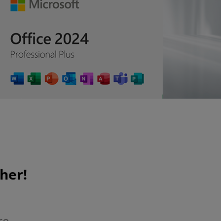
her!
re