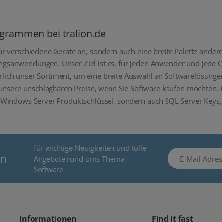
rogrammen bei tralion.de
ür verschiedene Geräte an, sondern auch eine breite Palette ande
sanwendungen. Unser Ziel ist es, für jeden Anwender und jede Or
ierlich unser Sortiment, um eine breite Auswahl an Softwarelösunge
unsere unschlagbaren Preise, wenn Sie Software kaufen möchten. Be
 Windows Server Produktschlüssel, sondern auch SQL Server Keys,
für wichtige Neuigkeiten und tolle
E-Mail Adresse
en
Angebote rund ums Thema
Software
Informationen
Find it fast