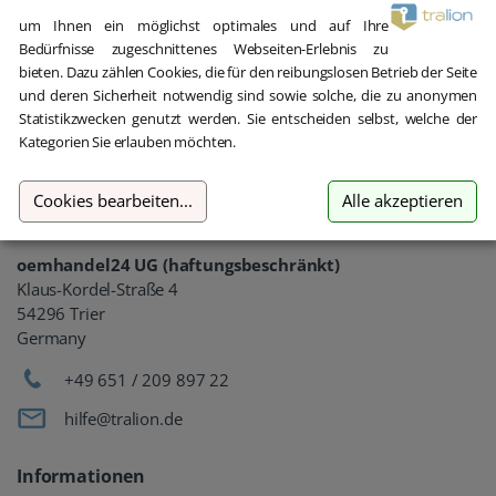
um Ihnen ein möglichst optimales und auf Ihre
Bedürfnisse zugeschnittenes Webseiten-Erlebnis zu
bieten. Dazu zählen Cookies, die für den reibungslosen Betrieb der Seite
und deren Sicherheit notwendig sind sowie solche, die zu anonymen
Statistikzwecken genutzt werden. Sie entscheiden selbst, welche der
Kategorien Sie erlauben möchten.
Gebrauchte Software kaufen
Cookies bearbeiten
...
Alle akzeptieren
Aber sicher!
oemhandel24 UG (haftungsbeschränkt)
Klaus-Kordel-Straße 4
54296 Trier
Germany
+49 651 / 209 897 22
hilfe@tralion.de
Informationen