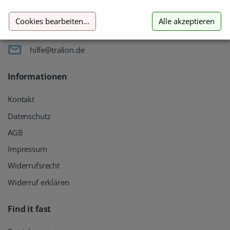
54296 Trier
Germany
Cookies bearbeiten
...
Alle akzeptieren
+49 651 / 209 897 22
hilfe@tralion.de
Informationen
Kontakt
Datenschutz
AGB
Impressum
Widerrufsrecht
Widerruf erklären
Find it fast