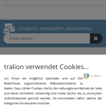
Unseren Newsletter abonnieren
E-Mail Adresse
tralion verwendet Cookies...
Gebrauchte Software kaufen
um Ihnen ein möglichst optimales und auf Ihre
Aber sicher!
Bedürfnisse zugeschnittenes Webseiten-Erlebnis zu
bieten. Dazu zählen Cookies, die für den reibungslosen Betrieb der Seite
und deren Sicherheit notwendig sind sowie solche, die zu anonymen
oemhandel24 UG (haftungsbeschränkt)
Statistikzwecken genutzt werden. Sie entscheiden selbst, welche der
Klaus-Kordel-Straße 4
Kategorien Sie erlauben möchten.