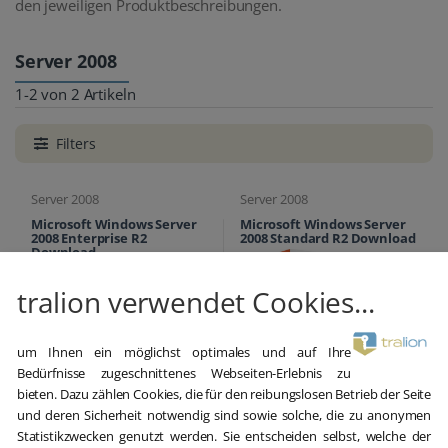
den jeweiligen Produktbeschreibungen.
Server 2008
1-2 von 2 Artikeln
Filters
Server 2008
Server 2008
Microsoft Windows Server
Microsoft Windows Server
2008 Enterprise R2
2008 Standard R2 Download
Download
tralion verwendet Cookies...
um Ihnen ein möglichst optimales und auf Ihre
Bedürfnisse zugeschnittenes Webseiten-Erlebnis zu
bieten. Dazu zählen Cookies, die für den reibungslosen Betrieb der Seite
39,00 €
und deren Sicherheit notwendig sind sowie solche, die zu anonymen
44,95 €
599,00 €
Statistikzwecken genutzt werden. Sie entscheiden selbst, welche der
599,00 €