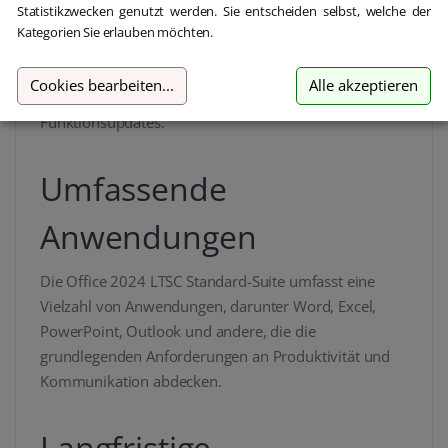
Statistikzwecken genutzt werden. Sie entscheiden selbst, welche der
Office 2024 LTSC Standard ist eine zuverlässige und
Kategorien Sie erlauben möchten.
langlebige Office-Suite, die speziell für Unternehmen
und Organisationen entwickelt wurde, die eine stabile
Cookies bearbeiten
...
Alle akzeptieren
Arbeitsumgebung benötigen, ohne regelmäßige
Funktionsupdates.
Umfassende
Anwendungen
Die Office 2024 LTSC Standard-Suite umfasst eine
Vielzahl von Anwendungen, darunter Word, Excel,
PowerPoint, Outlook und andere, die die
grundlegenden Anforderungen an Produktivität und
Kommunikation abdecken.
Langfristige