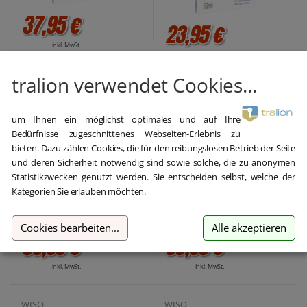
37,95 €
23,95 €
inkl. MwSt.
inkl. MwSt.
tralion verwendet Cookies...
WISO
WISO
WISO Konto Online Plus
WISO Konto Online Plus 365
2023
(Version 2023)
um Ihnen ein möglichst optimales und auf Ihre
Bedürfnisse zugeschnittenes Webseiten-Erlebnis zu
bieten. Dazu zählen Cookies, die für den reibungslosen Betrieb der Seite
und deren Sicherheit notwendig sind sowie solche, die zu anonymen
Statistikzwecken genutzt werden. Sie entscheiden selbst, welche der
Kategorien Sie erlauben möchten.
Cookies bearbeiten
...
Alle akzeptieren
56,95 €
33,95 €
inkl. MwSt.
inkl. MwSt.
WISO
WISO