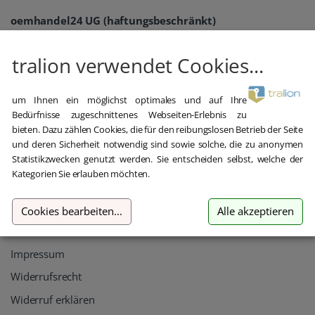
oemhandel24 UG (haftungsbeschränkt)
Klaus-Kordel-Straße 4
54296 Trier
tralion verwendet Cookies...
Germany
+49 651 / 209 897 22
um Ihnen ein möglichst optimales und auf Ihre
Bedürfnisse zugeschnittenes Webseiten-Erlebnis zu
hilfe@tralion.de
bieten. Dazu zählen Cookies, die für den reibungslosen Betrieb der Seite
und deren Sicherheit notwendig sind sowie solche, die zu anonymen
Informationen
Statistikzwecken genutzt werden. Sie entscheiden selbst, welche der
Kategorien Sie erlauben möchten.
Kontakt
Datenschutz
Cookies bearbeiten
...
Alle akzeptieren
AGB
Impressum
Widerrufsrecht
Widerruf erklären