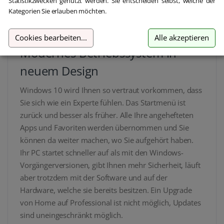
Statistikzwecken genutzt werden. Sie entscheiden selbst, welche der
Kategorien Sie erlauben möchten.
Cookies bearbeiten
...
Alle akzeptieren
Modernes Betriebssystem in
neuem Design
Windows 10 wird Ihnen so vertraut vorkommen, dass
Sie sich wie ein Experte fühlen. Das Startmenü ist
zurück und besser als früher. Alle Ihre angehefteten
Apps und Favoriten werden übernommen und Sie
können da weiter machen, wo Sie aufgehört haben.
Ihr PC startet schneller auf als mit den Windows-
Vorgängerversionen, gibt Ihnen mehr Sicherheit, läuft
aber trotzdem mit der Software und auf der
Hardware, welche sie bereits besitzen. Ein Upgrade
von Home auf Professional ist nicht möglich, Updates
sind uneingeschränkt möglich.