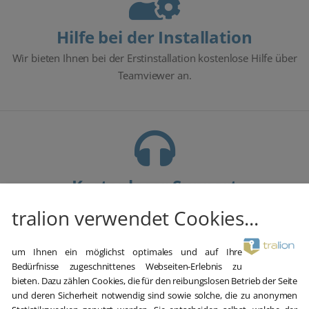
Hilfe bei der Installation
Wir bieten Ihnen bei der Erstinstallation kostenlose Hilfe über
Teamviewer an.
Kostenloser Support
Im Chat, per Telefon oder E-Mail
tralion verwendet Cookies...
um Ihnen ein möglichst optimales und auf Ihre
Bedürfnisse zugeschnittenes Webseiten-Erlebnis zu
bieten. Dazu zählen Cookies, die für den reibungslosen Betrieb der Seite
Beschreibung
Details
Lieferumfang
und deren Sicherheit notwendig sind sowie solche, die zu anonymen