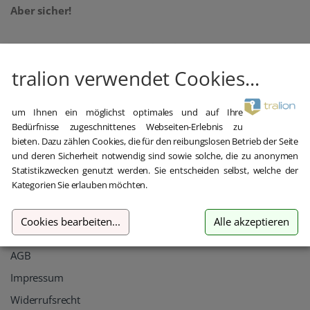
Aber sicher!
oemhandel24 UG (haftungsbeschränkt)
Klaus-Kordel-Straße 4
tralion verwendet Cookies...
54296 Trier
Germany
um Ihnen ein möglichst optimales und auf Ihre
+49 651 / 209 897 22
Bedürfnisse zugeschnittenes Webseiten-Erlebnis zu
bieten. Dazu zählen Cookies, die für den reibungslosen Betrieb der Seite
hilfe@tralion.de
und deren Sicherheit notwendig sind sowie solche, die zu anonymen
Statistikzwecken genutzt werden. Sie entscheiden selbst, welche der
Informationen
Kategorien Sie erlauben möchten.
Kontakt
Cookies bearbeiten
...
Alle akzeptieren
Datenschutz
AGB
Impressum
Widerrufsrecht