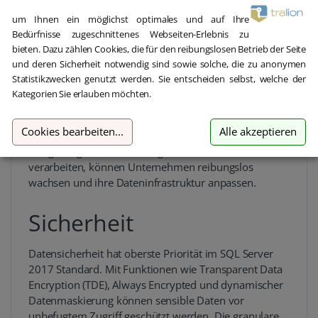
Leistung und
um Ihnen ein möglichst optimales und auf Ihre
Bedürfnisse zugeschnittenes Webseiten-Erlebnis zu
Skalierbarkeit
bieten. Dazu zählen Cookies, die für den reibungslosen Betrieb der Seite
und deren Sicherheit notwendig sind sowie solche, die zu anonymen
Statistikzwecken genutzt werden. Sie entscheiden selbst, welche der
Der SQL Server 2017 Standard bietet eine erstklassige
Kategorien Sie erlauben möchten.
Leistung und Skalierbarkeit für
Datenbankanwendungen jeder Größe. Mit der
Cookies bearbeiten
...
Alle akzeptieren
Unterstützung von Multi-Core-Prozessoren und der
Fähigkeit, große Datenmengen effizient zu
verarbeiten, können Unternehmen reibungslos
wachsen und ihre Dateninfrastruktur anpassen.
Sicherheit
Datensicherheit hat oberste Priorität im SQL Server
2017 Standard. Mit Funktionen wie Transparent Data
Encryption (TDE), Always Encrypted und dynamischer
Datenmaskierung können sensible Daten vor
unbefugtem Zugriff geschützt werden. Die granulare