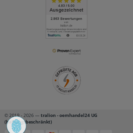
© 2019 - 2026 —
tralion - oemhandel24 UG
(haftungsbeschränkt)