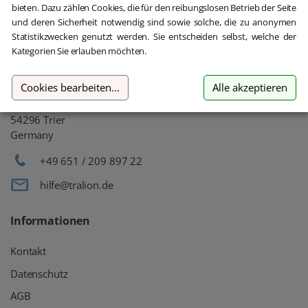
bieten. Dazu zählen Cookies, die für den reibungslosen Betrieb der Seite
und deren Sicherheit notwendig sind sowie solche, die zu anonymen
Gebrauchte Software kaufen
Statistikzwecken genutzt werden. Sie entscheiden selbst, welche der
Kategorien Sie erlauben möchten.
Aber sicher!
Cookies bearbeiten
...
Alle akzeptieren
oemhandel24 UG (haftungsbeschränkt)
Klaus-Kordel-Straße 4
54296 Trier
Germany
+49 651 / 209 897 22
hilfe@tralion.de
Informationen
Kontakt
Datenschutz
AGB