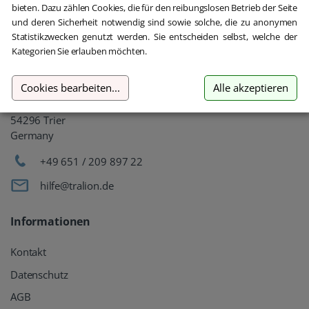
bieten. Dazu zählen Cookies, die für den reibungslosen Betrieb der Seite
und deren Sicherheit notwendig sind sowie solche, die zu anonymen
Gebrauchte Software kaufen
Statistikzwecken genutzt werden. Sie entscheiden selbst, welche der
Kategorien Sie erlauben möchten.
Aber sicher!
Cookies bearbeiten
...
Alle akzeptieren
oemhandel24 UG (haftungsbeschränkt)
Klaus-Kordel-Straße 4
54296 Trier
Germany
+49 651 / 209 897 22
hilfe@tralion.de
Informationen
Kontakt
Datenschutz
AGB