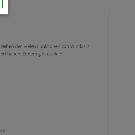
h. Neben den vielen Funktionen von Windos 7
ert haben. Zudem gibt es viele
arte