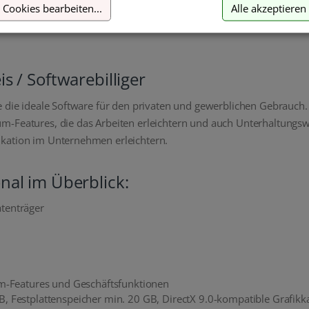
Cookies bearbeiten
...
Alle akzeptieren
s / Softwarebilliger
ie die ideale Software für den privaten und gewerblichen Gebrauc
m-Features, die das Arbeiten erleichtern und auch Unterhaltungsw
ikation im Unternehmen erleichtern.
nal im Überblick:
atenträger
-Features und Geschäftsfunktionen
B, Festplattenspeicher min. 20 GB, DirectX 9.0-kompatible Grafikk