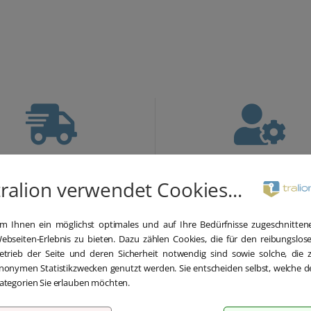
Blitzversand
Hilfe bei der
Installation
tralion verwendet Cookies...
 Versand und Sofortdownload
nnerhalb 5-30 Minuten.
Wir bieten Ihnen bei der Erstin
m Ihnen ein möglichst optimales und auf Ihre Bedürfnisse zugeschnitten
kostenlose Hilfe über Teamvi
ebseiten-Erlebnis zu bieten. Dazu zählen Cookies, die für den reibungslos
etrieb der Seite und deren Sicherheit notwendig sind sowie solche, die 
nonymen Statistikzwecken genutzt werden. Sie entscheiden selbst, welche d
ategorien Sie erlauben möchten.
Beschreibung
Details
Lieferumfang