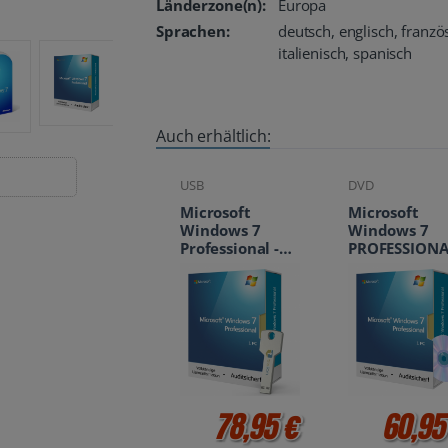
Länderzone(n):
Europa
Sprachen:
deutsch, englisch, franzö
italienisch, spanisch
Auch erhältlich:
USB
DVD
Microsoft
Microsoft
Windows 7
Windows 7
Professional -
PROFESSIONA
USB-Stick 1 PC
1PC inkl. DVD
78,95 €
60,95