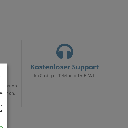
Kostenloser Support
Im Chat, per Telefon oder E-Mail
stallation
es
ewer an.
en
zu
er