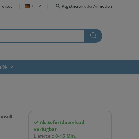
DE
lion.de
Registrieren
oder
Anmelden
te %
Als Sofortdownload
verfügbar
Lieferzeit:
0-15 Min.