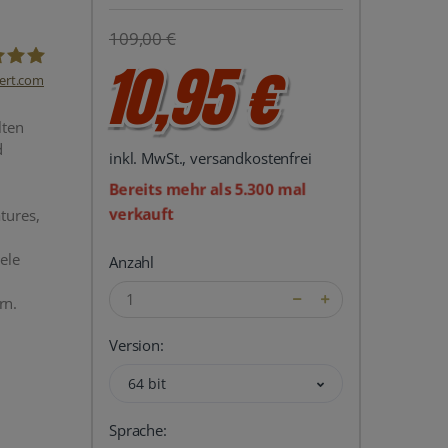
109,00 €
10,95 €
ert.com
del24 UG
lten
d
inkl. MwSt., versandkostenfrei
Bereits mehr als 5.300 mal
verkauft
tures,
ele
Anzahl
rn.
Version:
64 bit
Sprache: