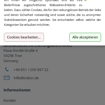
um Ihnen ein möglichst optimales und auf Ihre
Bedürfnisse zugeschnittenes Webseiten-Erlebnis zu
bieten. Dazu zählen Cookies, die für den reibungslosen Betrieb der Seite
und deren Sicherheit notwendig sind sowie solche, die zu anonymen
Statistikzwecken genutzt werden. Sie entscheiden selbst, welche der
Kategorien Sie erlauben möchten.
Gebrauchte Software kaufen
Aber sicher!
Cookies bearbeiten
...
Alle akzeptieren
oemhandel24 UG (haftungsbeschränkt)
Klaus-Kordel-Straße 4
54296 Trier
Germany
+49 651 / 209 897 22
hilfe@tralion.de
Informationen
Kontakt