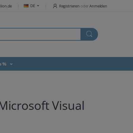
DE
lion.de
Registrieren
oder
Anmelden
te %
Microsoft Visual