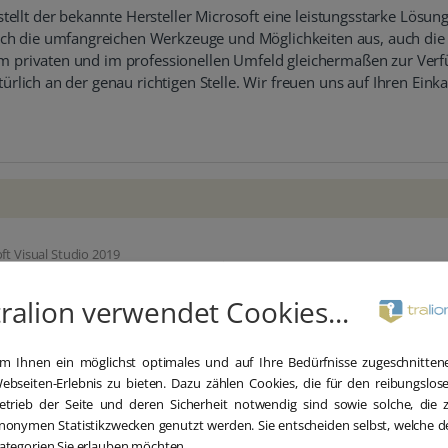
ellt der bekannte Hersteller Microsoft eine leistungsstarke Lösun
ch die umfangreichen Werkzeuge und Möglichkeiten aus, auch die e
 im privaten und im professionellen Umfeld gleichermaßen zur Verf
atürlich an der genau richtigen Stelle. Wir freuen uns auf Ihren Ein
ft Visual Studio 2019
soft Visual Studio 2019
prise Download
tralion verwendet Cookies...
m Ihnen ein möglichst optimales und auf Ihre Bedürfnisse zugeschnitten
ebseiten-Erlebnis zu bieten. Dazu zählen Cookies, die für den reibungslos
etrieb der Seite und deren Sicherheit notwendig sind sowie solche, die 
nonymen Statistikzwecken genutzt werden. Sie entscheiden selbst, welche d
ategorien Sie erlauben möchten.