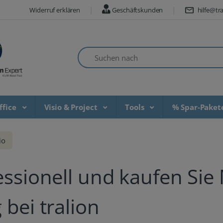
Widerruf erklären
Geschäftskunden
hilfe@tra
Suchen nach
ffice
Visio & Project
Tools
% Spar-Pake
io
essionell und kaufen Sie 
 bei tralion