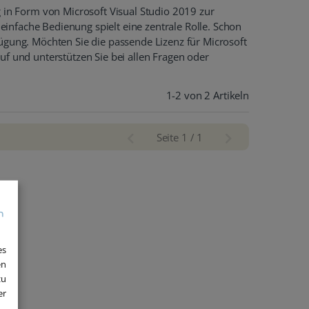
g in Form von Microsoft Visual Studio 2019 zur
infache Bedienung spielt eine zentrale Rolle. Schon
ügung. Möchten Sie die passende Lizenz für Microsoft
kauf und unterstützen Sie bei allen Fragen oder
1-2 von 2 Artikeln
Seite 1 / 1
es
en
zu
er