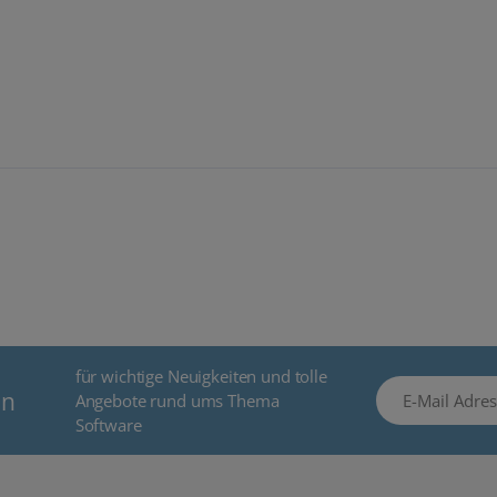
für wichtige Neuigkeiten und tolle
E-Mail Adresse
en
Angebote rund ums Thema
Software