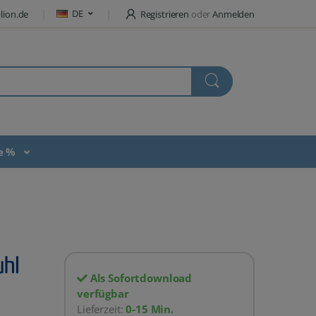
DE
lion.de
Registrieren
oder
Anmelden
te %
Als Sofortdownload
verfügbar
Lieferzeit:
0-15 Min.