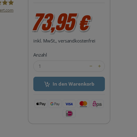
ert.com
73,95 €
del24 UG
inkl. MwSt., versandkostenfrei
Anzahl
In den Warenkorb