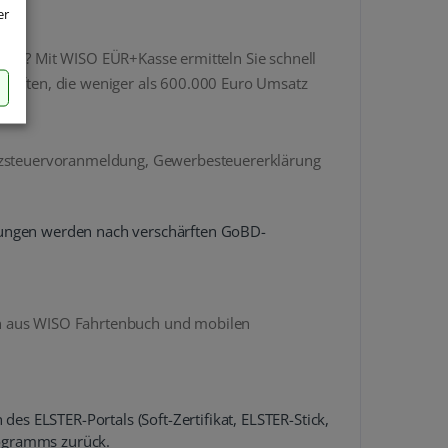
er
en? Mit WISO EÜR+Kasse ermitteln Sie schnell
künften, die weniger als 600.000 Euro Umsatz
tzsteuervoranmeldung, Gewerbesteuererklärung
chungen werden nach verschärften GoBD-
en aus WISO Fahrtenbuch und mobilen
des ELSTER-Portals (Soft-Zertifikat, ELSTER-Stick,
Programms zurück.