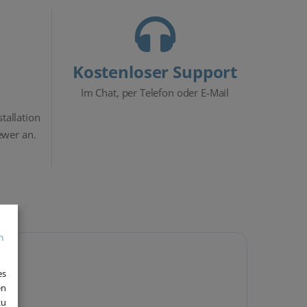
Kostenloser Support
Im Chat, per Telefon oder E-Mail
stallation
ewer an.
es
en
zu