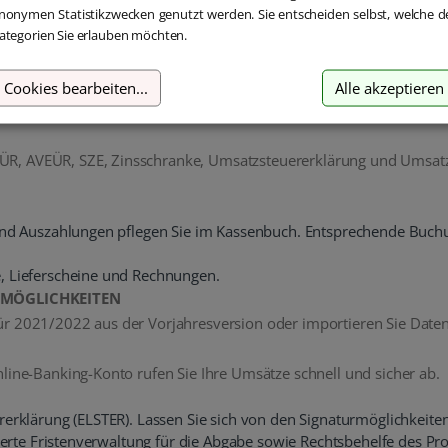
nonymen Statistikzwecken genutzt werden. Sie entscheiden selbst, welche d
huss-Rechnung mit raffinierten Tipps von WISO erledigen!
ategorien Sie erlauben möchten.
hnungs- und Fahrtenbuch führen und die Umsatzsteuer voranmeld
rufler, Gewerbetreibende oder Angestellte und Beamte mit Nebenein
Cookies bearbeiten
...
Alle akzeptieren
ÜR, AVEÜR, SZE, Zinsschranke, Umsatzsteuererklärung und Umsa
n- und Auszahlungen pflegen Sie im Kassenbuch. Entsprechende Bu
e, Lieferscheine und Rechnungen.
TMÖGLICHKEITEN
für 2021/2022 aus der Vorjahresversion oder importieren Sie Dat
nline-Banking-Konto rufen Sie Ihre Umsätze schnell und sicher ab.
erklärung (ELSTER). Lassen Sie sich von den Signaturmöglichkeiten 
asierte Fristenverwaltung für die Abgabe sowie Rechtsbehelfe des 