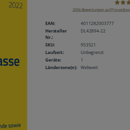
2956
Bewertungen auf ProvenExp
oemhan
EAN:
4011282003777
Hersteller
DL42894-22
Nr.:
SKU:
953521
Laufzeit:
Unbegrenzt
Geräte:
1
Länderzone(n):
Weltweit