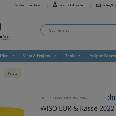
Widerruf erklären
Geschäftskunden
hilfe@tra
Suchen nach
ffice
Visio & Project
Tools
% Spar-Pake
WISO
Tools / Finanzsoftware / WISO
WISO EÜR & Kasse 2022