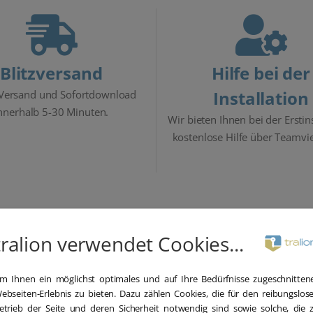
Blitzversand
Hilfe bei der
Installation
 Versand und Sofortdownload
nnerhalb 5-30 Minuten.
Wir bieten Ihnen bei der Erstin
kostenlose Hilfe über Teamvi
Beschreibung
Details
Lieferumfang
tralion verwendet Cookies...
m Ihnen ein möglichst optimales und auf Ihre Bedürfnisse zugeschnitten
ebseiten-Erlebnis zu bieten. Dazu zählen Cookies, die für den reibungslos
etrieb der Seite und deren Sicherheit notwendig sind sowie solche, die 