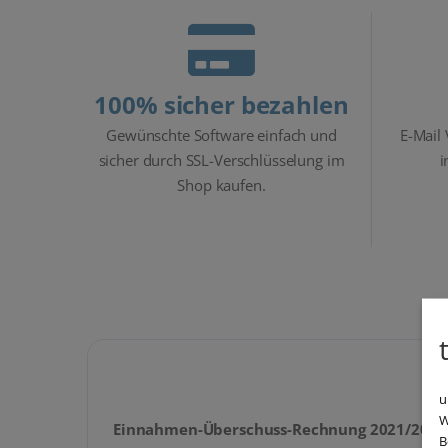
100% sicher bezahlen
Gewünschte Software einfach und
E-Mail
sicher durch SSL-Verschlüsselung im
i
Shop kaufen.
u
W
Einnahmen-Überschuss-Rechnung 2021/2022
B