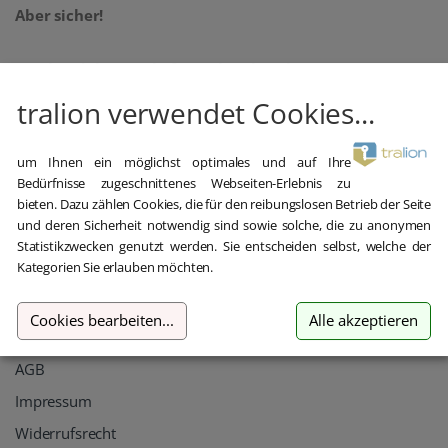
Aber sicher!
oemhandel24 UG (haftungsbeschränkt)
Klaus-Kordel-Straße 4
tralion verwendet Cookies...
54296 Trier
Germany
um Ihnen ein möglichst optimales und auf Ihre
+49 651 / 209 897 22
Bedürfnisse zugeschnittenes Webseiten-Erlebnis zu
bieten. Dazu zählen Cookies, die für den reibungslosen Betrieb der Seite
hilfe@tralion.de
und deren Sicherheit notwendig sind sowie solche, die zu anonymen
Statistikzwecken genutzt werden. Sie entscheiden selbst, welche der
Informationen
Kategorien Sie erlauben möchten.
Kontakt
Cookies bearbeiten
...
Alle akzeptieren
Datenschutz
AGB
Impressum
Widerrufsrecht