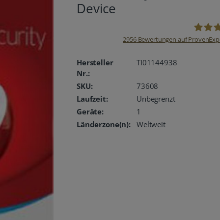
Device
2956
Bewertungen auf ProvenExp
oemhan
Hersteller
TI01144938
Nr.:
SKU:
73608
Laufzeit:
Unbegrenzt
Geräte:
1
Länderzone(n):
Weltweit