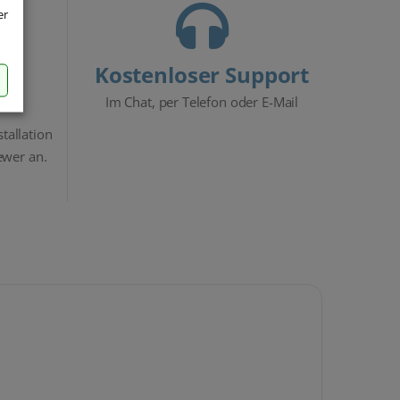
er
Kostenloser Support
Im Chat, per Telefon oder E-Mail
stallation
ewer an.