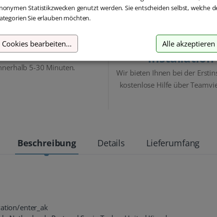
nonymen Statistikzwecken genutzt werden. Sie entscheiden selbst, welche d
ategorien Sie erlauben möchten.
Blitzversand
Hilfe bei der
Cookies bearbeiten
...
Alle akzeptieren
Installation
 Versand und Sofortdownload
nnerhalb 5-30 Minuten.
Wir bieten Ihnen bei der Erstin
kostenlose Hilfe über Teamvi
Beschreibung
Details
Lieferumfang
vation/enter_ak