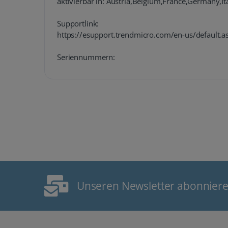
aktivierbar in: Austria,Belgium,France,Germany,I
Supportlink:
https://esupport.trendmicro.com/en-us/default.a
Seriennummern:
Unseren Newsletter abonnier