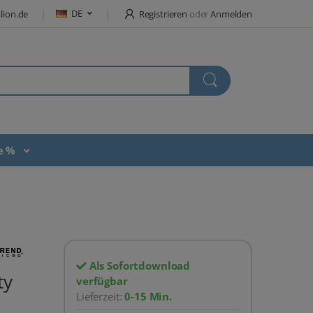
DE
lion.de
Registrieren
oder
Anmelden
te %
Als Sofortdownload
ty
verfügbar
Lieferzeit:
0-15 Min.