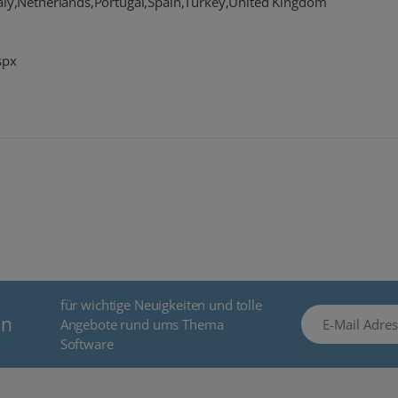
taly,Netherlands,Portugal,Spain,Turkey,United Kingdom
spx
für wichtige Neuigkeiten und tolle
E-Mail Adresse
en
Angebote rund ums Thema
Software