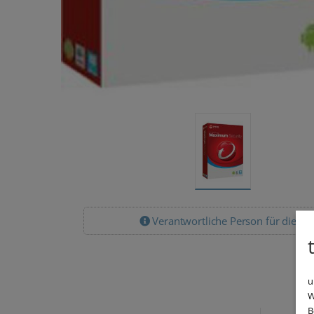
Verantwortliche Person für die EU
u
W
B