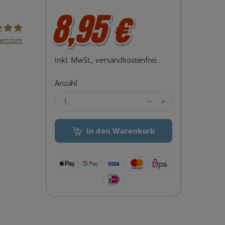
8,95 €
ert.com
del24 UG
inkl. MwSt., versandkostenfrei
Anzahl
In den Warenkorb