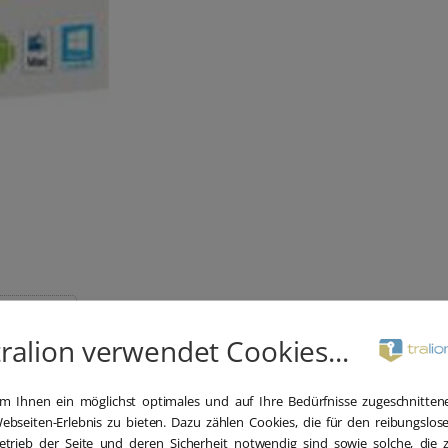
tralion verwendet Cookies...
m Ihnen ein möglichst optimales und auf Ihre Bedürfnisse zugeschnitten
ebseiten-Erlebnis zu bieten. Dazu zählen Cookies, die für den reibungslos
etrieb der Seite und deren Sicherheit notwendig sind sowie solche, die 