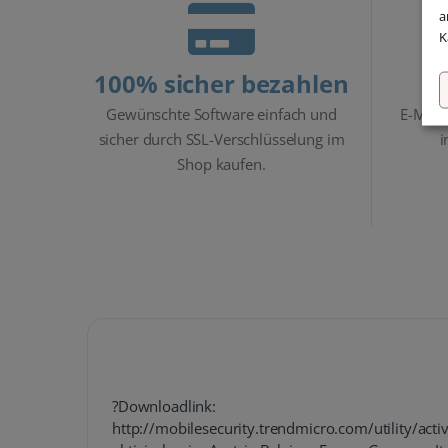
a
K
100% sicher bezahlen
Gewünschte Software einfach und
E-Mail
sicher durch SSL-Verschlüsselung im
i
Shop kaufen.
?Downloadlink:
http://mobilesecurity.trendmicro.com/utility/acti