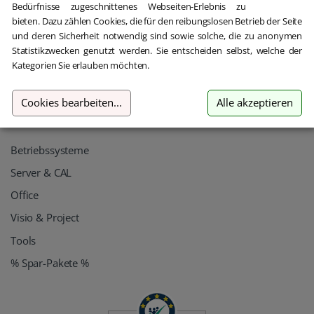
Bedürfnisse zugeschnittenes Webseiten-Erlebnis zu
AGB
bieten. Dazu zählen Cookies, die für den reibungslosen Betrieb der Seite
Impressum
und deren Sicherheit notwendig sind sowie solche, die zu anonymen
Statistikzwecken genutzt werden. Sie entscheiden selbst, welche der
Widerrufsrecht
Kategorien Sie erlauben möchten.
Widerruf erklären
Cookies bearbeiten
...
Alle akzeptieren
Find it fast
Betriebssysteme
Server & CAL
Office
Visio & Project
Tools
% Spar-Pakete %