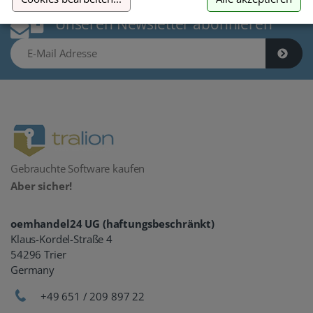
Unseren Newsletter abonnieren
E-Mail Adresse
Gebrauchte Software kaufen
Aber sicher!
oemhandel24 UG (haftungsbeschränkt)
Klaus-Kordel-Straße 4
54296 Trier
Germany
+49 651 / 209 897 22