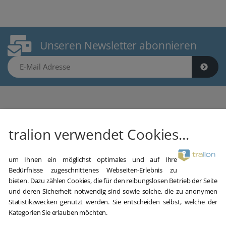
Unseren Newsletter abonnieren
E-Mail Adresse
tralion verwendet Cookies...
Gebrauchte Software kaufen
um Ihnen ein möglichst optimales und auf Ihre
Aber sicher!
Bedürfnisse zugeschnittenes Webseiten-Erlebnis zu
bieten. Dazu zählen Cookies, die für den reibungslosen Betrieb der Seite
oemhandel24 UG (haftungsbeschränkt)
und deren Sicherheit notwendig sind sowie solche, die zu anonymen
Klaus-Kordel-Straße 4
Statistikzwecken genutzt werden. Sie entscheiden selbst, welche der
54296 Trier
Kategorien Sie erlauben möchten.
Germany