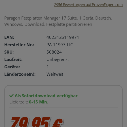
2956
Bewertungen auf ProvenExpert.com
oemhandel24
Paragon Festplatten Manager 17 Suite, 1 Gerät, Deutsch,
Windows, Download. Festplatte partitionieren
UG
EAN:
4023126119971
Hersteller Nr.:
PA-11997-LIC
SKU:
508024
Laufzeit:
Unbegrenzt
Geräte:
1
Länderzone(n):
Weltweit
Als Sofortdownload verfügbar
Lieferzeit:
0-15 Min.
79,95 €