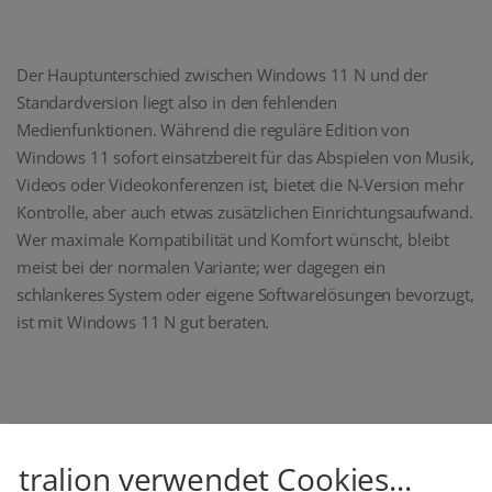
Der Hauptunterschied zwischen Windows 11 N und der
Standardversion liegt also in den fehlenden
Medienfunktionen. Während die reguläre Edition von
Windows 11 sofort einsatzbereit für das Abspielen von Musik,
Videos oder Videokonferenzen ist, bietet die N-Version mehr
Kontrolle, aber auch etwas zusätzlichen Einrichtungsaufwand.
Wer maximale Kompatibilität und Komfort wünscht, bleibt
meist bei der normalen Variante; wer dagegen ein
schlankeres System oder eigene Softwarelösungen bevorzugt,
ist mit Windows 11 N gut beraten.
Unseren Newsletter abonnieren
tralion verwendet Cookies...