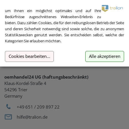
E-Mail Adresse
um Ihnen ein möglichst optimales und auf Ihre
Bedürfnisse zugeschnittenes Webseiten-Erlebnis zu
bieten. Dazu zählen Cookies, die für den reibungslosen Betrieb der Seite
und deren Sicherheit notwendig sind sowie solche, die zu anonymen
Statistikzwecken genutzt werden. Sie entscheiden selbst, welche der
Kategorien Sie erlauben möchten.
Gebrauchte Software kaufen
Cookies bearbeiten
...
Alle akzeptieren
Aber sicher!
oemhandel24 UG (haftungsbeschränkt)
Klaus-Kordel-Straße 4
54296 Trier
Germany
+49 651 / 209 897 22
hilfe@tralion.de