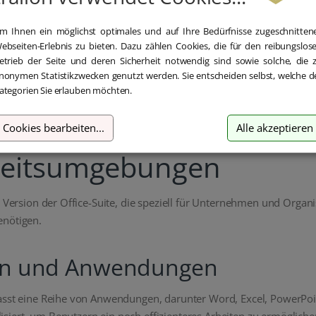
Beschreibung
Details
Lieferumfang
m Ihnen ein möglichst optimales und auf Ihre Bedürfnisse zugeschnitten
ebseiten-Erlebnis zu bieten. Dazu zählen Cookies, die für den reibungslos
etrieb der Seite und deren Sicherheit notwendig sind sowie solche, die 
nonymen Statistikzwecken genutzt werden. Sie entscheiden selbst, welche d
ategorien Sie erlauben möchten.
Professional Plus: Eine
Cookies bearbeiten
...
Alle akzeptieren
rbeitsumgebungen
e Version der Office-Suite, die speziell für Unternehmen und Organi
enötigen.
nen und Anwendungen
mfasst eine Reihe von Anwendungen, darunter Word, Excel, PowerP
iert, um Benutzern ein noch effizienteres Arbeiten zu ermögliche