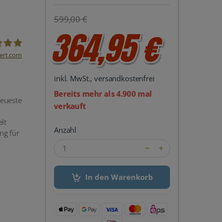
599,00 €
364,95 €
ert.com
del24 UG
inkl. MwSt., versandkostenfrei
Bereits mehr als 4.900 mal
neueste
verkauft
lt
Anzahl
ng für
In den Warenkorb