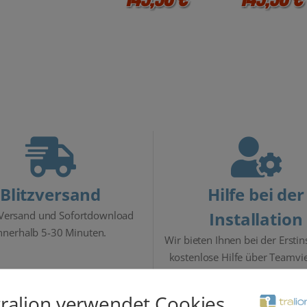
Blitzversand
Hilfe bei der
Installation
 Versand und Sofortdownload
nnerhalb 5-30 Minuten.
Wir bieten Ihnen bei der Erstin
kostenlose Hilfe über Teamvi
tralion verwendet Cookies...