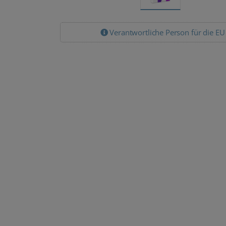
Verantwortliche Person für die EU
Lizenz Pakete
Lizenz Pakete
Microsoft Office
Microsoft Office
2024
2024
Professional
Professional
Plus 50 PC
Plus 100 PC
Download
Download
7.900,00 €
12.900,00 €
4.999,90
8.999,90