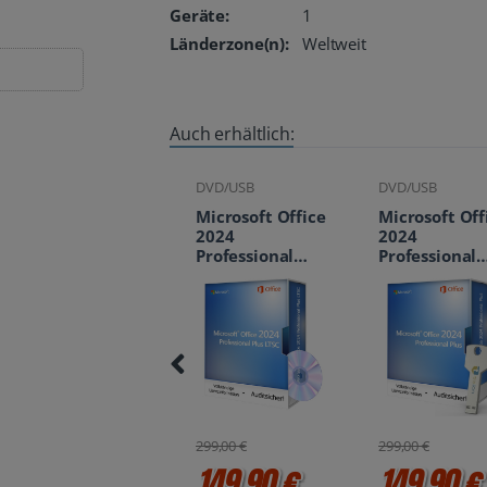
Geräte:
1
Länderzone(n):
Weltweit
Auch erhältlich:
DVD/USB
DVD/USB
Microsoft Off
2024
Microsoft Office
Microsoft Office
Professional
2024
2024
Plus LTSC
Professional
Professional
Download
Plus LTSC inkl.
Plus LTSC inkl.
DVD
USB-Stick
299,00 €
129,90 
299,00 €
299,00 €
149,90 €
149,90 €