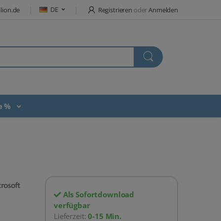
DE
lion.de
Registrieren
oder
Anmelden
te %
Als Sofortdownload
verfügbar
Lieferzeit:
0-15 Min.