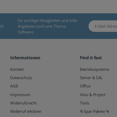
für wichtige Neuigkeiten und tolle
E-Mail Adresse
en
Angebote rund ums Thema
Software
Informationen
Find it fast
Kontakt
Betriebssysteme
Datenschutz
Server & CAL
AGB
Office
Impressum
Visio & Project
Widerrufsrecht
Tools
Widerruf erklären
% Spar-Pakete %