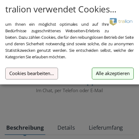
tralion verwendet Cookies...
Hilfe bei der Installation
Wir bieten Ihnen bei der Erstinstallation kostenlose Hilfe über
um Ihnen ein möglichst optimales und auf Ihre
Teamviewer an.
Bedürfnisse zugeschnittenes Webseiten-Erlebnis zu
bieten. Dazu zählen Cookies, die für den reibungslosen Betrieb der Seite
und deren Sicherheit notwendig sind sowie solche, die zu anonymen
Statistikzwecken genutzt werden. Sie entscheiden selbst, welche der
Kategorien Sie erlauben möchten.
Cookies bearbeiten
...
Alle akzeptieren
Kostenloser Support
Im Chat, per Telefon oder E-Mail
Beschreibung
Details
Lieferumfang