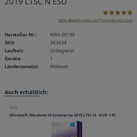
2019 LTSC N ESD
2956
Bewertungen auf ProvenExpert.com
oemhandel24
Hersteller Nr.:
KW4-00190
SKU:
363634
UG
Laufzeit:
Unbegrenzt
Geräte:
1
Länderzone(n):
Weltweit
Auch erhältlich:
DVD
Microsoft Windows 10 Enterprise 2019 LTSC N - DVD 1 PC