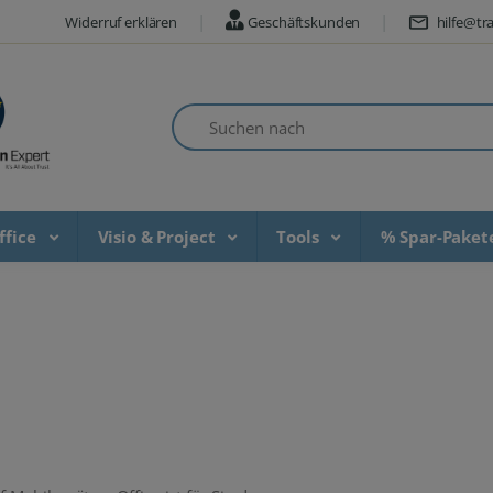
Widerruf erklären
Geschäftskunden
hilfe@tra
Suchen nach
ffice
Visio & Project
Tools
% Spar-Pake