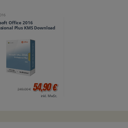
2016
soft Office 2016
ssional Plus KMS Download
54,90 €
249,00 €
inkl. MwSt.