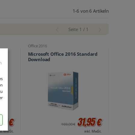
1-6 von 6 Artikeln
Seite 1 / 1
Office 2016
Microsoft Office 2016 Standard
Download
es
en
zu
er
90 €
31,95 €
169,00 €
kl. MwSt.
inkl. MwSt.