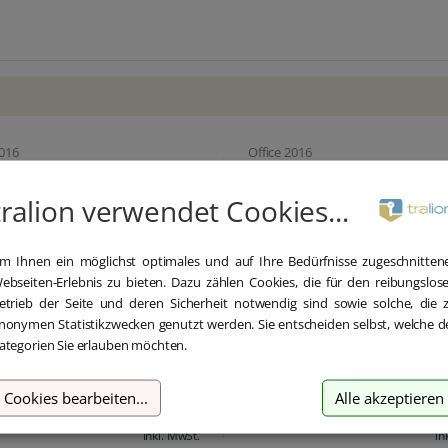
2016
Office 2016
soft Office 2016 Home &
Microsoft Office 2016
ess Download
Professional Download
tralion verwendet Cookies...
m Ihnen ein möglichst optimales und auf Ihre Bedürfnisse zugeschnitten
ebseiten-Erlebnis zu bieten. Dazu zählen Cookies, die für den reibungslos
etrieb der Seite und deren Sicherheit notwendig sind sowie solche, die 
nonymen Statistikzwecken genutzt werden. Sie entscheiden selbst, welche d
ategorien Sie erlauben möchten.
24,95 €
29,
Cookies bearbeiten
...
Alle akzeptieren
199,00 €
459,00 €
inkl. MwSt.
in