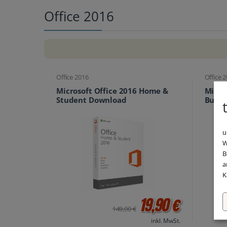
Office 2016
Office 2016
Office 
Microsoft Office 2016 Home &
Micro
Student Download
Busin
u
W
B
a
K
19,90 €
149,00 €
inkl. MwSt.