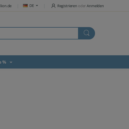
DE
lion.de
Registrieren
oder
Anmelden
te %