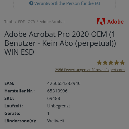
Verantwortliche Person für die EU
Tools / PDF - OCR / Adobe Acrobat
Adobe Acrobat Pro 2020 OEM (1
Benutzer - Kein Abo (perpetual))
WIN ESD
2956
Bewertungen auf ProvenExpert.com
oemhandel24
EAN:
4260654332940
Hersteller Nr.:
65310996
UG
SKU:
69488
Laufzeit:
Unbegrenzt
Geräte:
1
Länderzone(n):
Weltweit