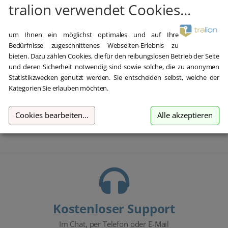
Blitzversand
tralion verwendet Cookies...
E-Mail Versand und Sofortdownload innerhalb 5-30 Minuten.
um Ihnen ein möglichst optimales und auf Ihre
Bedürfnisse zugeschnittenes Webseiten-Erlebnis zu
bieten. Dazu zählen Cookies, die für den reibungslosen Betrieb der Seite
und deren Sicherheit notwendig sind sowie solche, die zu anonymen
Statistikzwecken genutzt werden. Sie entscheiden selbst, welche der
Kategorien Sie erlauben möchten.
Hilfe bei der Installation
Wir bieten Ihnen bei der Erstinstallation kostenlose Hilfe über
Cookies bearbeiten
...
Alle akzeptieren
Teamviewer an.
Kostenloser Support
Im Chat, per Telefon oder E-Mail