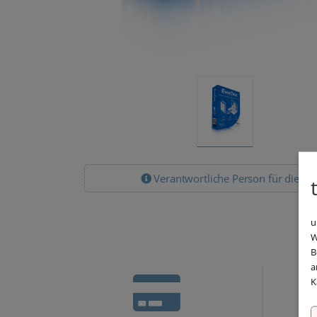
Verantwortliche Person für die EU
u
W
B
a
K