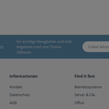
für wichtige Neuigkeiten und tolle
E-Mail Adresse
en
Angebote rund ums Thema
Software
Informationen
Find it fast
Kontakt
Betriebssysteme
Datenschutz
Server & CAL
AGB
Office