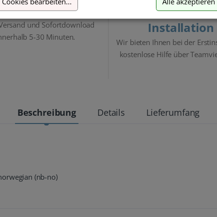
Cookies bearbeiten
...
Alle akzeptieren
Blitzversand
Hilfe bei der
Installation
 Versand und Sofortdownload
nnerhalb 5-30 Minuten.
Wir bieten Ihnen bei der Erstin
kostenlose Hilfe über Teamvi
Beschreibung
Details
Lieferumfang
, norwegian (nb-no)