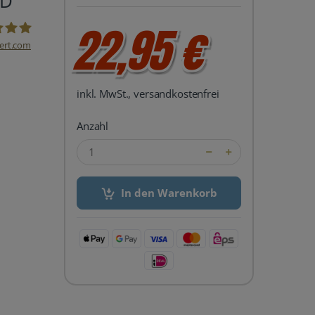
SD
22,95 €
ert.com
del24 UG
inkl. MwSt., versandkostenfrei
Anzahl
In den Warenkorb