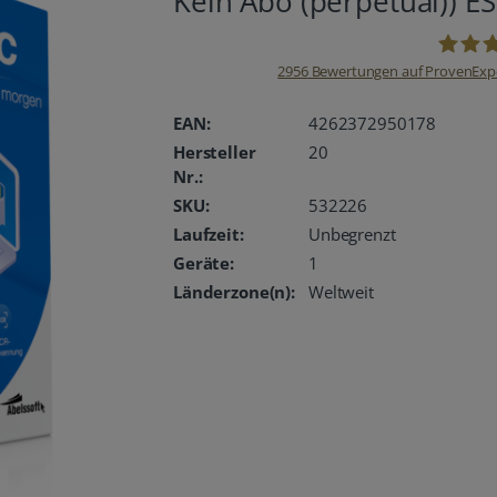
Kein Abo (perpetual)) E
2956
Bewertungen auf ProvenExp
oemhan
EAN:
4262372950178
Hersteller
20
Nr.:
SKU:
532226
Laufzeit:
Unbegrenzt
Geräte:
1
Länderzone(n):
Weltweit