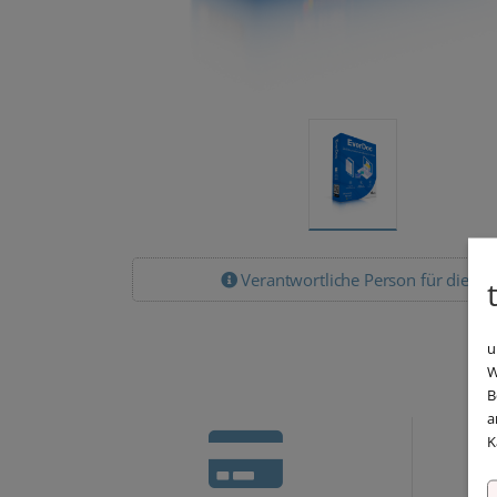
Verantwortliche Person für die EU
u
W
B
a
K