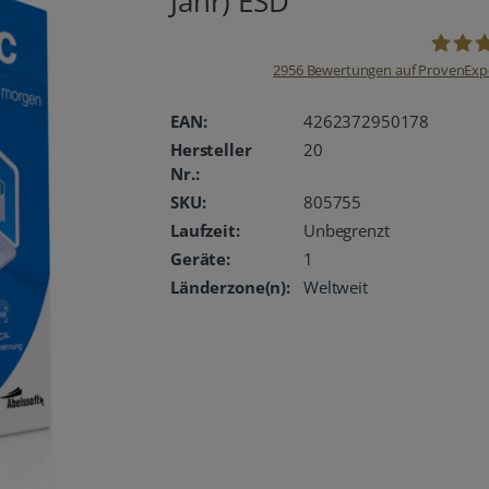
Jahr) ESD
2956
Bewertungen auf ProvenExp
oemhan
EAN:
4262372950178
Hersteller
20
Nr.:
SKU:
805755
Laufzeit:
Unbegrenzt
Geräte:
1
Länderzone(n):
Weltweit