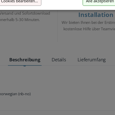
Cookies bearbeiten
...
Alle akzeptieren
Blitzversand
Hilfe bei der
Installation
 Versand und Sofortdownload
nnerhalb 5-30 Minuten.
Wir bieten Ihnen bei der Erstin
kostenlose Hilfe über Teamvi
Beschreibung
Details
Lieferumfang
, norwegian (nb-no)