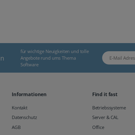
für wichtige Neuigkeiten und tolle
E-Mail Adresse
en
Angebote rund ums Thema
Software
Informationen
Find it fast
Kontakt
Betriebssysteme
Datenschutz
Server & CAL
AGB
Office