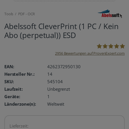
Tools / PDF - OCR
Abelssoft CleverPrint (1 PC / Kein
Abo (perpetual)) ESD
2956
Bewertungen auf ProvenExpert.com
oemhandel24
EAN:
4262372950130
Hersteller Nr.:
14
UG
SKU:
545104
Laufzeit:
Unbegrenzt
Geräte:
1
Länderzone(n):
Weltweit
Lieferzeit: