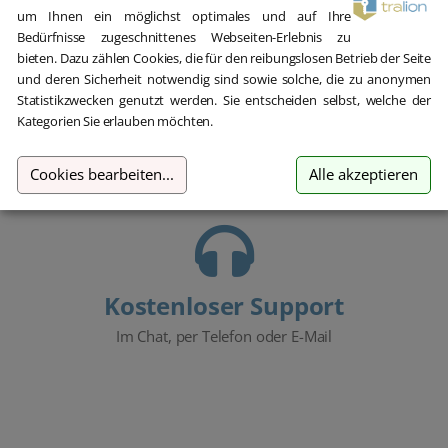
um Ihnen ein möglichst optimales und auf Ihre
Bedürfnisse zugeschnittenes Webseiten-Erlebnis zu
bieten. Dazu zählen Cookies, die für den reibungslosen Betrieb der Seite
und deren Sicherheit notwendig sind sowie solche, die zu anonymen
Hilfe bei der Installation
Statistikzwecken genutzt werden. Sie entscheiden selbst, welche der
Wir bieten Ihnen bei der Erstinstallation kostenlose Hilfe über
Kategorien Sie erlauben möchten.
Teamviewer an.
Cookies bearbeiten
...
Alle akzeptieren
Kostenloser Support
Im Chat, per Telefon oder E-Mail