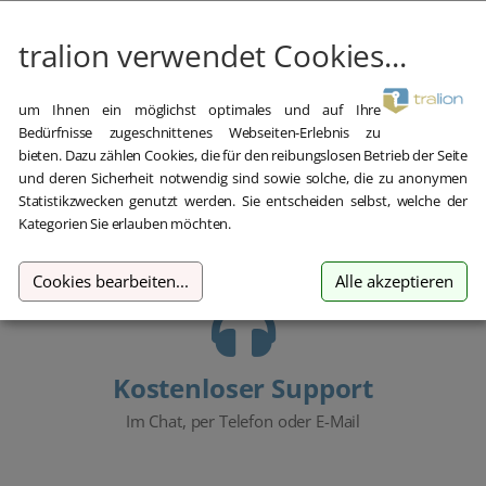
tralion verwendet Cookies...
um Ihnen ein möglichst optimales und auf Ihre
Bedürfnisse zugeschnittenes Webseiten-Erlebnis zu
Hilfe bei der Installation
bieten. Dazu zählen Cookies, die für den reibungslosen Betrieb der Seite
und deren Sicherheit notwendig sind sowie solche, die zu anonymen
Wir bieten Ihnen bei der Erstinstallation kostenlose Hilfe über
Statistikzwecken genutzt werden. Sie entscheiden selbst, welche der
Teamviewer an.
Kategorien Sie erlauben möchten.
Cookies bearbeiten
...
Alle akzeptieren
Kostenloser Support
Im Chat, per Telefon oder E-Mail