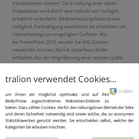
transportieren können. Die Erstellung einer neuen
Präsentation wird durch eine Vielzahl von Vorlagen
erheblich vereinfacht. Bildbearbeitungsfeatures wie
Helligkeit, Farbsättigung sowie Kontrast erleichtern die
Überarbeitung von eingefügten Grafiken. Wie
bei PowerPoint 2019 werden Sie SVG-Dateien
verwenden können, die frei skalierbare Bilder
enthalten. Bei der Vergrößerung einer solchen Grafik
sind keine Qualitätsverluste hinzunehmen.
Selbstverständlich können auch die textlichen
tralion verwendet Cookies...
Bestandteile bis in das kleinste Detail angepasst
werden. Der Office 2021 Home and Business
um Ihnen ein möglichst optimales und auf Ihre
Download wird sich somit aus verschiedenen
Bedürfnisse zugeschnittenes Webseiten-Erlebnis zu
Gründen lohnen.
bieten. Dazu zählen Cookies, die für den reibungslosen Betrieb der Seite
und deren Sicherheit notwendig sind sowie solche, die zu anonymen
Statistikzwecken genutzt werden. Sie entscheiden selbst, welche der
Office 2021 Home and
Kategorien Sie erlauben möchten.