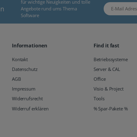
für wichtige Neuigkeiten und tolle
E-Mail Adresse
en
Angebote rund ums Thema
Software
Informationen
Find it fast
Kontakt
Betriebssysteme
Datenschutz
Server & CAL
AGB
Office
Impressum
Visio & Project
Widerrufsrecht
Tools
Widerruf erklären
% Spar-Pakete %