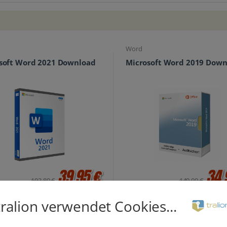
Word
soft Word 2021 Download
Microsoft Word 2019 Down
39,95 €
34,
193,89 €
149,00 €
inkl. MwSt.
in
tralion verwendet Cookies...
Word