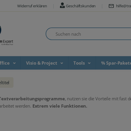
Widerruf erklären
Geschäftskunden
hilfe@tra
Suchen nach
ffice
Visio & Project
Tools
% Spar-Pake
ltitel
Textverarbeitungsprogramme
, nutzen sie die Vorteile mit fas
rbeitet werden.
Extrem viele Funktionen.