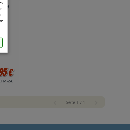
es
load
en
zu
er
95 €
kl. MwSt.
Seite 1 / 1