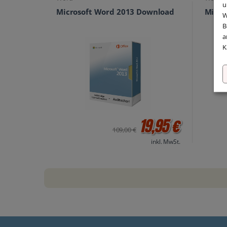
u
Microsoft Word 2013 Download
Micro
W
B
a
K
19,95 €
109,00 €
inkl. MwSt.