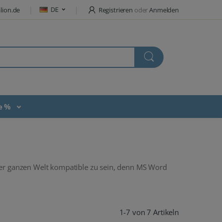
DE
lion.de
Registrieren
oder
Anmelden
te %
t der ganzen Welt kompatible zu sein, denn MS Word
1-7 von 7 Artikeln