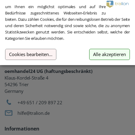
um Ihnen ein möglichst optimales und auf Ihre
Bedürfnisse zugeschnittenes Webseiten-Erlebnis zu
bieten. Dazu zählen Cookies, die für den reibungslosen Betrieb der Seite
und deren Sicherheit notwendig sind sowie solche, die zu anonymen
Statistikzwecken genutzt werden. Sie entscheiden selbst, welche der
Kategorien Sie erlauben möchten.
Gebrauchte Software kaufen
Cookies bearbeiten
...
Alle akzeptieren
Aber sicher!
oemhandel24 UG (haftungsbeschränkt)
Klaus-Kordel-Straße 4
54296 Trier
Germany
+49 651 / 209 897 22
hilfe@tralion.de
Informationen