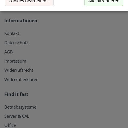
Cookies bearbeiten
...
Alle akzeptieren
hilfe@tralion.de
Informationen
Kontakt
Datenschutz
AGB
Impressum
Widerrufsrecht
Widerruf erklären
Find it fast
Betriebssysteme
Server & CAL
Office