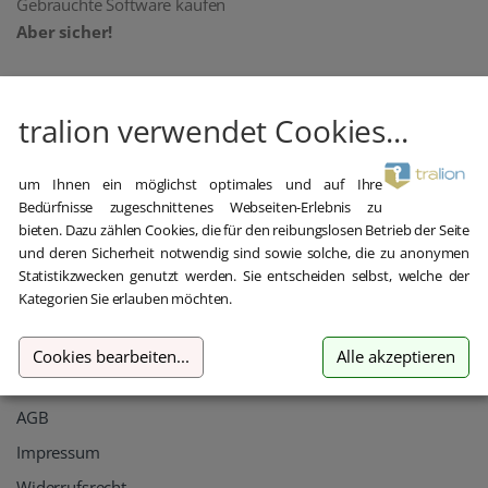
Gebrauchte Software kaufen
Aber sicher!
oemhandel24 UG (haftungsbeschränkt)
Klaus-Kordel-Straße 4
tralion verwendet Cookies...
54296 Trier
Germany
um Ihnen ein möglichst optimales und auf Ihre
+49 651 / 209 897 22
Bedürfnisse zugeschnittenes Webseiten-Erlebnis zu
bieten. Dazu zählen Cookies, die für den reibungslosen Betrieb der Seite
hilfe@tralion.de
und deren Sicherheit notwendig sind sowie solche, die zu anonymen
Statistikzwecken genutzt werden. Sie entscheiden selbst, welche der
Informationen
Kategorien Sie erlauben möchten.
Kontakt
Cookies bearbeiten
...
Alle akzeptieren
Datenschutz
AGB
Impressum
Widerrufsrecht