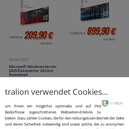
899,90 €
209,90 €
1.249,00 €
349,00 €
inkl. MwSt.
inkl. MwSt.
Server 2025
Microsoft Windows Server
2025 Datacenter 24 Core
Download
tralion verwendet Cookies...
um Ihnen ein möglichst optimales und auf Ihre
Bedürfnisse zugeschnittenes Webseiten-Erlebnis zu
bieten. Dazu zählen Cookies, die für den reibungslosen Betrieb der Seite
und deren Sicherheit notwendig sind sowie solche, die zu anonymen
5.990,00 €